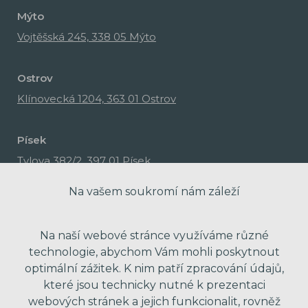
Mýto
Vojtěšská 245, 338 05 Mýto
Ostrov
Klínovecká 1204, 363 01 Ostrov
Písek
Tylova 382/2, 397 01 Písek
Na vašem soukromí nám záleží
Na naší webové stránce využíváme různé
technologie, abychom Vám mohli poskytnout
optimální zážitek. K nim patří zpracování údajů,
které jsou technicky nutné k prezentaci
webových stránek a jejich funkcionalit, rovněž