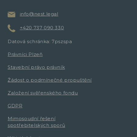
info@nest.legal
+420 737 090 330
Datová schránka: 7pszspa
Právníci Plzeň
Stavební právo právník
Žádost o podmínečné propuštění
Založení svěřenského fondu
GDPR
Mimosoudní řešení
spotřebitelských sporů