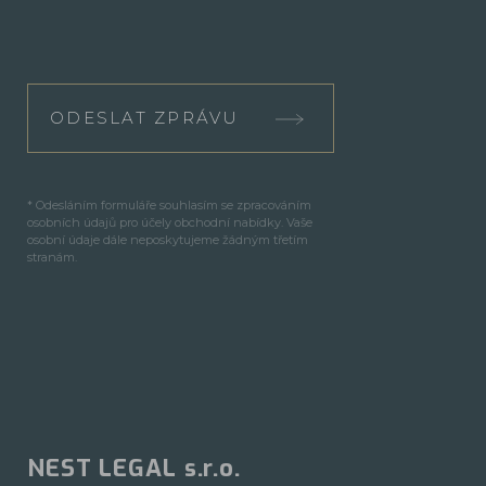
ODESLAT ZPRÁVU
* Odesláním formuláře souhlasím se zpracováním
osobních údajů pro účely obchodní nabídky. Vaše
osobní údaje dále neposkytujeme žádným třetím
stranám.
NEST LEGAL s.r.o.