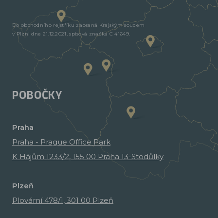
Do obchodního rejstříku zapsaná Krajským soudem
v Plzni dne 21.12.2021, spisová značka C 41649.
POBOČKY
Praha
Praha - Prague Office Park
K Hájům 1233/2, 155 00 Praha 13-Stodůlky
Plzeň
Plovární 478/1, 301 00 Plzeň