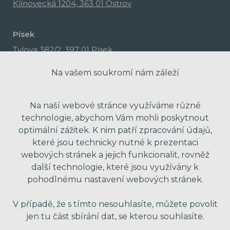
Klínovecká 1204, 363 01 Ostrov
Písek
Tylova 382/2, 397 01 Písek
Na vašem soukromí nám záleží
Na naší webové stránce využíváme různé
technologie, abychom Vám mohli poskytnout
optimální zážitek. K nim patří zpracování údajů,
které jsou technicky nutné k prezentaci
webových stránek a jejich funkcionalit, rovněž
další technologie, které jsou využívány k
pohodlnému nastavení webových stránek.
made with passion by Red Peppers
V případě, že s tímto nesouhlasíte, můžete povolit
jen tu část sbírání dat, se kterou souhlasíte.