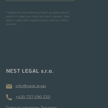
* Odesláním formuláře souhlasím se zpracováním
osobních údajů pro účely obchodní nabídky. Vaše
osobní údaje dále neposkytujeme žádným třetím
stranám.
NEST LEGAL s.r.o.
info@nest.legal
+420 737 090 330
Datová schránka: 7pszspa