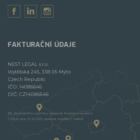
FAKTURAČNÍ ÚDAJE
NEST LEGAL s.r.o.
Vojtěšská 245, 338 05 Mýto
Czech Republic
IČO: 14086646
DIČ: CZ14086646
Do obchodního rejstříku zapsaná Krajským soudem
v Plzni dne 21.12.2021, spisová značka C 41649.