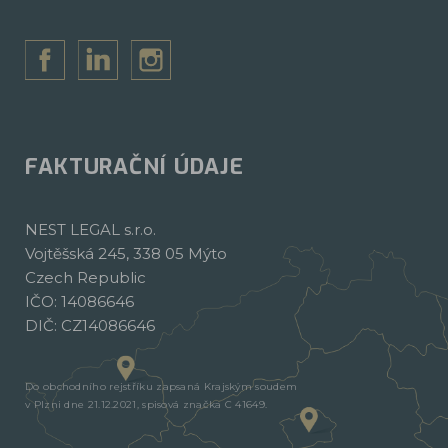
FAKTURAČNÍ ÚDAJE
NEST LEGAL s.r.o.
Vojtěšská 245, 338 05 Mýto
Czech Republic
IČO: 14086646
DIČ: CZ14086646
Do obchodního rejstříku zapsaná Krajským soudem
v Plzni dne 21.12.2021, spisová značka C 41649.