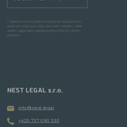
* Odesláním formuláře souhlasím se zpracováním
osobních údajů pro účely obchodní nabídky. Vaše
osobní údaje dále neposkytujeme žádným třetím
stranám.
NEST LEGAL s.r.o.
info@nest.legal
+420 737 090 330