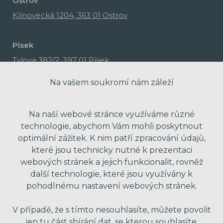
Ostrov
Klínovecká 1204, 363 01 Ostrov
Písek
Tylova 382/2, 397 01 Písek
Na vašem soukromí nám záleží
Na naší webové stránce využíváme různé
technologie, abychom Vám mohli poskytnout
optimální zážitek. K nim patří zpracování údajů,
které jsou technicky nutné k prezentaci
webových stránek a jejich funkcionalit, rovněž
další technologie, které jsou využívány k
pohodlnému nastavení webových stránek.
made with passion by Red Peppers
V případě, že s tímto nesouhlasíte, můžete povolit
jen tu část sbírání dat, se kterou souhlasíte.