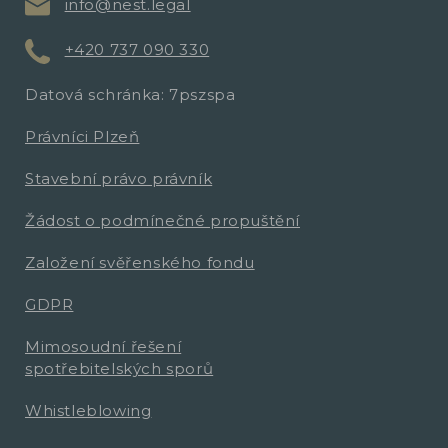
info@nest.legal
+420 737 090 330
Datová schránka: 7pszspa
Právníci Plzeň
Stavební právo právník
Žádost o podmínečné propuštění
Založení svěřenského fondu
GDPR
Mimosoudní řešení
spotřebitelských sporů
Whistleblowing