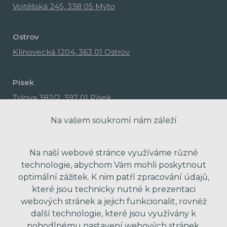
Vojtěšská 245, 338 05 Mýto
Ostrov
Klínovecká 1204, 363 01 Ostrov
Písek
Tylova 382/2, 397 01 Písek
Na vašem soukromí nám záleží
Na naší webové stránce využíváme různé
technologie, abychom Vám mohli poskytnout
optimální zážitek. K nim patří zpracování údajů,
které jsou technicky nutné k prezentaci
webových stránek a jejich funkcionalit, rovněž
další technologie, které jsou využívány k
pohodlnému nastavení webových stránek.