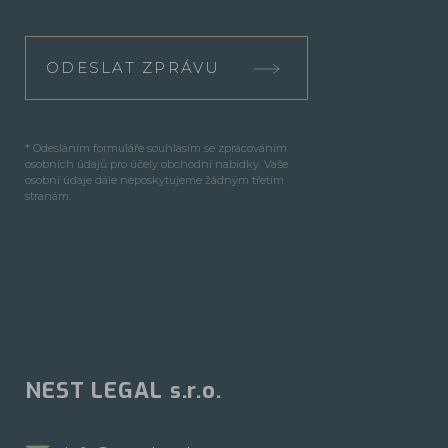
ODESLAT ZPRÁVU
* Odesláním formuláře souhlasím se zpracováním
osobních údajů pro účely obchodní nabídky. Vaše
osobní údaje dále neposkytujeme žádným třetím
stranám.
NEST LEGAL s.r.o.