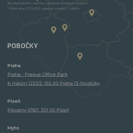
Do obchodního rejstříku zapsaná Krajským soudem
v Plzni dne 21.12.2021, spisová značka C 41649.
POBOČKY
Praha
Praha - Prague Office Park
K Hájům 1233/2, 155 00 Praha 13-Stodůlky
Plzeň
Plovární 478/1, 301 00 Plzeň
Mýto