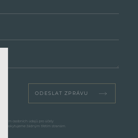
ODESLAT ZPRÁVU
cováním osobních údajů pro účely
e neposkytujeme žádným třetím stranám.