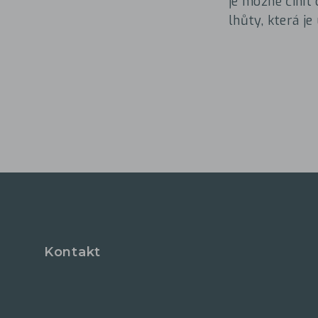
je možné činit
lhůty, která j
Kontakt