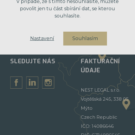
V případě, že s tímto nesouhlasíte, můžete
povolit jen tu část sbírání dat, se kterou
souhlasíte.
Nastavení
Souhlasím
SLEDUJTE NÁS
FAKTURAČNÍ
ÚDAJE
NEST LEGAL s.r.o.
Vojtěšská 245, 338 05
Mýto
Czech Republic
IČO: 14086646