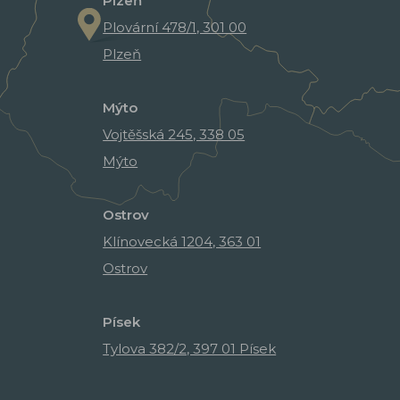
Plzeň
Plovární 478/1, 301 00
Plzeň
Mýto
Vojtěšská 245, 338 05
Mýto
Ostrov
Klínovecká 1204, 363 01
Ostrov
Písek
Tylova 382/2, 397 01 Písek