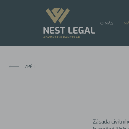
O NÁS
N
ZPĚT
Zásada civilní