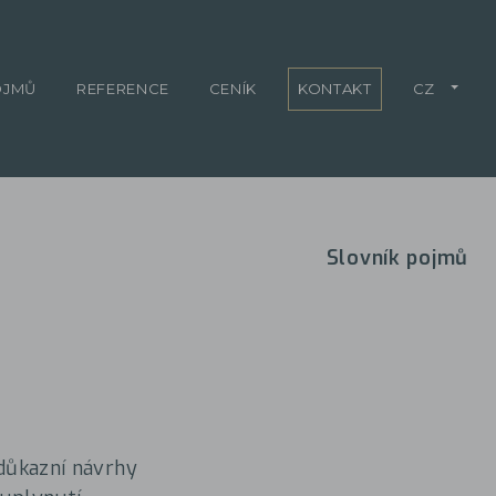
OJMŮ
REFERENCE
CENÍK
KONTAKT
CZ
Slovník pojmů
 důkazní návrhy