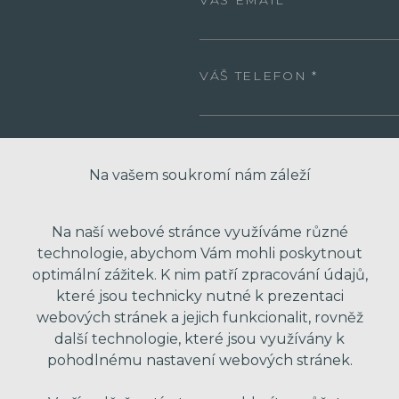
VÁŠ EMAIL
VÁŠ TELEFON
VAŠE ZPRÁVA
Na vašem soukromí nám záleží
Na naší webové stránce využíváme různé
technologie, abychom Vám mohli poskytnout
optimální zážitek. K nim patří zpracování údajů,
které jsou technicky nutné k prezentaci
webových stránek a jejich funkcionalit, rovněž
další technologie, které jsou využívány k
* Odesláním formuláře souhlasím se zpra
pohodlnému nastavení webových stránek.
obchodní nabídky. Vaše osobní údaje dál