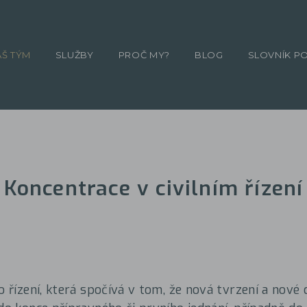
ÁŠ TÝM
SLUŽBY
PROČ MY?
BLOG
SLOVNÍK P
Koncentrace v civilním řízení
ho řízení, která spočívá v tom, že nová tvrzení a nové