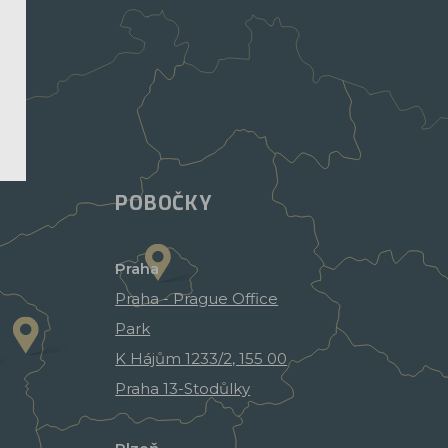
POBOČKY
Praha
Praha - Prague Office
Park
K Hájům 1233/2, 155 00
Praha 13-Stodůlky