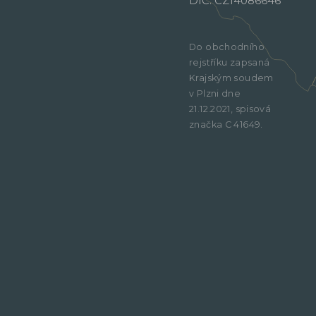
DIČ: CZ14086646
Do obchodního
rejstříku zapsaná
Krajským soudem
v Plzni dne
21.12.2021, spisová
značka C 41649.