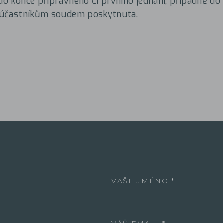
 do konce přípravného či prvního jednání, případně do
e účastníkům soudem poskytnuta.
VAŠE JMÉNO