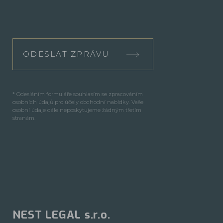
ODESLAT ZPRÁVU
* Odesláním formuláře souhlasím se zpracováním
osobních údajů pro účely obchodní nabídky. Vaše
osobní údaje dále neposkytujeme žádným třetím
stranám.
NEST LEGAL s.r.o.