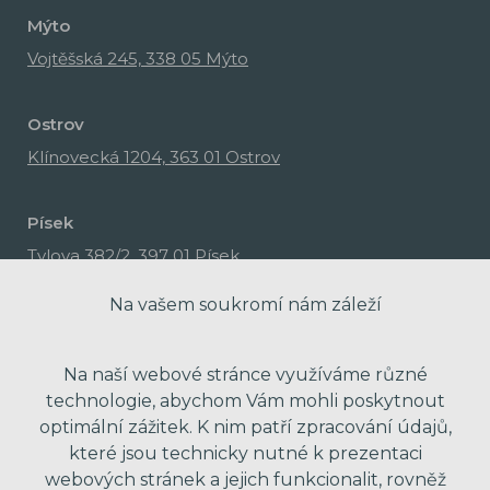
Mýto
Vojtěšská 245, 338 05 Mýto
Ostrov
Klínovecká 1204, 363 01 Ostrov
Písek
Tylova 382/2, 397 01 Písek
Na vašem soukromí nám záleží
Na naší webové stránce využíváme různé
technologie, abychom Vám mohli poskytnout
optimální zážitek. K nim patří zpracování údajů,
které jsou technicky nutné k prezentaci
webových stránek a jejich funkcionalit, rovněž