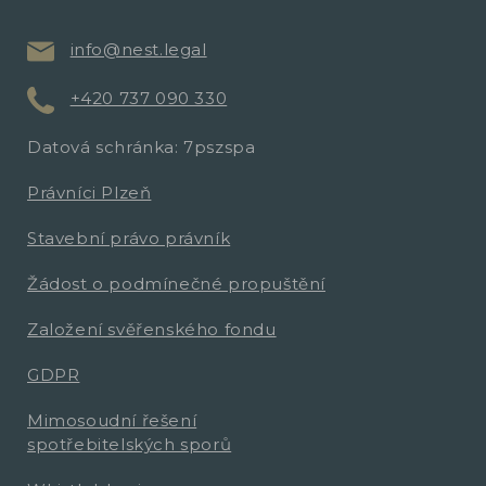
info@nest.legal
+420 737 090 330
Datová schránka: 7pszspa
Právníci Plzeň
Stavební právo právník
Žádost o podmínečné propuštění
Založení svěřenského fondu
GDPR
Mimosoudní řešení
spotřebitelských sporů