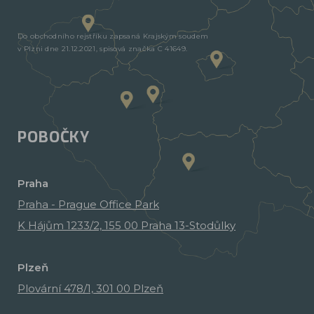
Do obchodního rejstříku zapsaná Krajským soudem
v Plzni dne 21.12.2021, spisová značka C 41649.
POBOČKY
Praha
Praha - Prague Office Park
K Hájům 1233/2, 155 00 Praha 13-Stodůlky
Plzeň
Plovární 478/1, 301 00 Plzeň