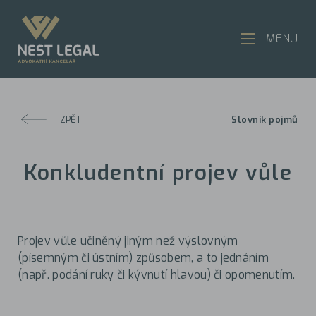
MENU
ZPĚT
Slovník pojmů
Konkludentní projev vůle
Projev vůle učiněný jiným než výslovným
(písemným či ústním) způsobem, a to jednáním
(např. podání ruky či kývnutí hlavou) či opomenutím.