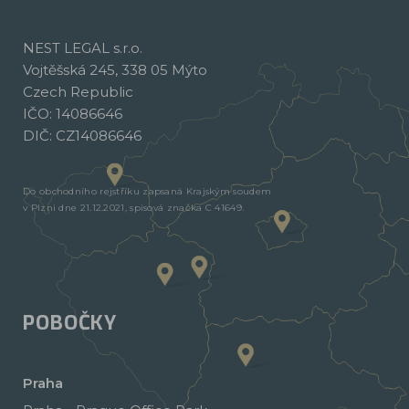
NEST LEGAL s.r.o.
Vojtěšská 245, 338 05 Mýto
Czech Republic
IČO: 14086646
DIČ: CZ14086646
Do obchodního rejstříku zapsaná Krajským soudem
v Plzni dne 21.12.2021, spisová značka C 41649.
POBOČKY
Praha