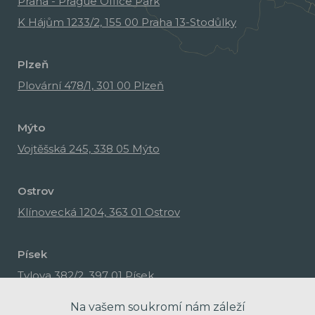
Praha - Prague Office Park
K Hájům 1233/2, 155 00 Praha 13-Stodůlky
Plzeň
Plovární 478/1, 301 00 Plzeň
Mýto
Vojtěšská 245, 338 05 Mýto
Ostrov
Klínovecká 1204, 363 01 Ostrov
Písek
Tylova 382/2, 397 01 Písek
Na vašem soukromí nám záleží