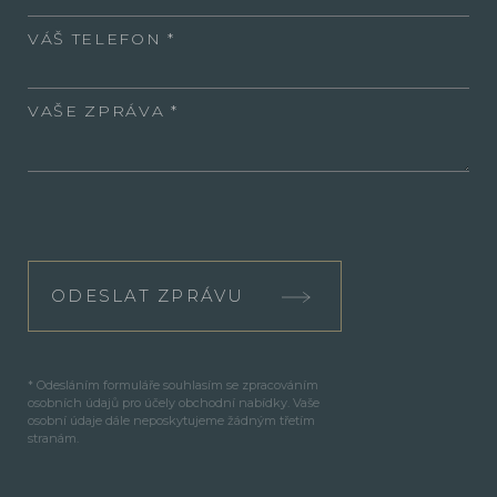
VÁŠ TELEFON
VAŠE ZPRÁVA
ODESLAT ZPRÁVU
* Odesláním formuláře souhlasím se zpracováním
osobních údajů pro účely obchodní nabídky. Vaše
osobní údaje dále neposkytujeme žádným třetím
stranám.