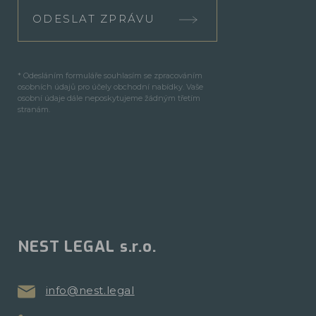
ODESLAT ZPRÁVU
* Odesláním formuláře souhlasím se zpracováním
osobních údajů pro účely obchodní nabídky. Vaše
osobní údaje dále neposkytujeme žádným třetím
stranám.
NEST LEGAL s.r.o.
info@nest.legal