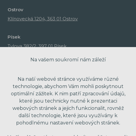
Ostrov
Klínovecká 1204, 363 01 Ostrov
Písek
Tylova 382/2, 397 01 Písek
Na vašem soukromí nám záleží
Na naší webové stránce využíváme různé
technologie, abychom Vám mohli poskytnout
optimální zážitek. K nim patří zpracování údajů,
které jsou technicky nutné k prezentaci
webových stránek a jejich funkcionalit, rovněž
další technologie, které jsou využívány k
pohodlnému nastavení webových stránek.
made with passion by Red Peppers