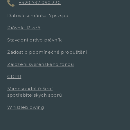
+420 737 090 330
Datová schránka: 7pszspa
Právníci Plzeň
Stavební právo právník
Žádost o podmínečné propuštění
Založení svěřenského fondu
GDPR
Mimosoudní řešení
spotřebitelských sporů
Whistleblowing