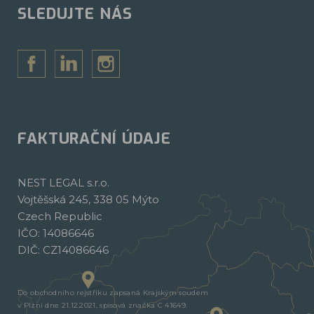
SLEDUJTE NÁS
FAKTURAČNÍ ÚDAJE
NEST LEGAL s.r.o.
Vojtěšská 245, 338 05 Mýto
Czech Republic
IČO: 14086646
DIČ: CZ14086646
Do obchodního rejstříku zapsaná Krajským soudem
v Plzni dne 21.12.2021, spisová značka C 41649.