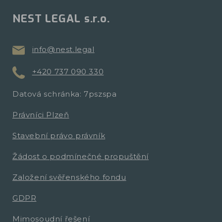
NEST LEGAL s.r.o.
info@nest.legal
+420 737 090 330
Datová schránka: 7pszspa
Právníci Plzeň
Stavební právo právník
Žádost o podmínečné propuštění
Založení svěřenského fondu
GDPR
Mimosoudní řešení