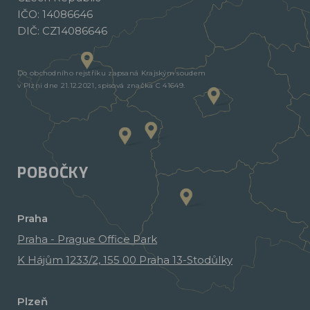
IČO: 14086646
DIČ: CZ14086646
Do obchodního rejstříku zapsaná Krajským soudem
v Plzni dne 21.12.2021, spisová značka C 41649.
POBOČKY
Praha
Praha - Prague Office Park
K Hájům 1233/2, 155 00 Praha 13-Stodůlky
Plzeň