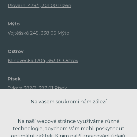
Plovární 478/1, 301 00 Plzeň
Mýto
Vojtěšská 245, 338 05 Mýto
Ostrov
Klínovecká 1204, 363 01 Ostrov
Písek
Tylova 382/2, 397 01 Písek
Na vašem soukromí nám záleží
Na naší webové stránce využíváme různé
technologie, abychom Vám mohli poskytnout
optimální zážitek. K nim patří zpracování údajů,