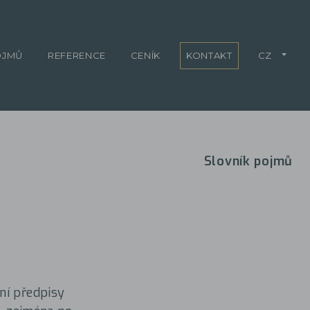
OJMŮ
REFERENCE
CENÍK
KONTAKT
CZ
Slovník pojmů
ní předpisy