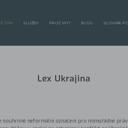
ÁŠ TÝM
SLUŽBY
PROČ MY?
BLOG
SLOVNÍK P
Lex Ukrajina
 je souhrnné neformální označení pro mimořádné práv