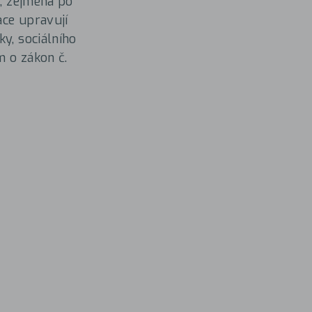
ě, zejména po
ace upravují
y, sociálního
m o zákon č.