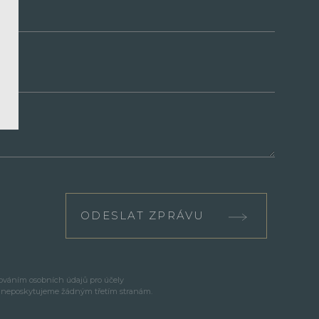
ODESLAT ZPRÁVU
cováním osobních údajů pro účely
e neposkytujeme žádným třetím stranám.