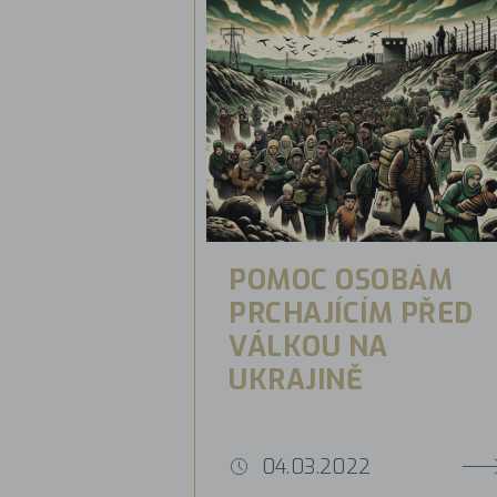
POMOC OSOBÁM
PRCHAJÍCÍM PŘED
VÁLKOU NA
UKRAJINĚ
04.03.2022