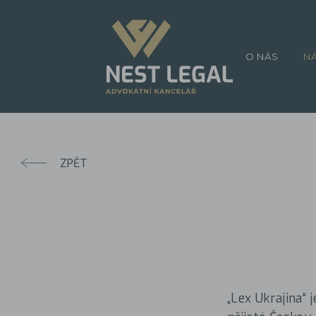
O NÁS
N
ZPĚT
„Lex Ukrajina“