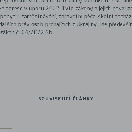
 republikou v reakci na ozbrojený konflikt na Ukrajin
é agrese v únoru 2022. Tyto zákony a jejich noveliz
 pobytu, zaměstnávání, zdravotní péče, školní docházk
alších práv osob prchajících z Ukrajiny. Jde předevší
 zákon č. 66/2022 Sb.
SOUVISEJÍCÍ ČLÁNKY