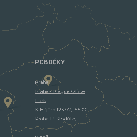
POBOČKY
Praha
Praha - Prague Office
Park
K Hájům 1233/2, 155 00
Praha 13-Stodůlky