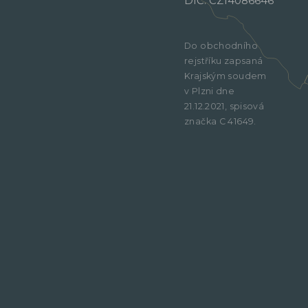
DIČ: CZ14086646
Do obchodního
rejstříku zapsaná
Krajským soudem
v Plzni dne
21.12.2021, spisová
značka C 41649.