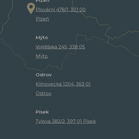
Plzeň
Plovární 478/1, 301 00
Plzeň
Mýto
Vojtěšská 245, 338 05
Mýto
Ostrov
Klínovecká 1204, 363 01
Ostrov
Písek
Tylova 382/2, 397 01 Písek