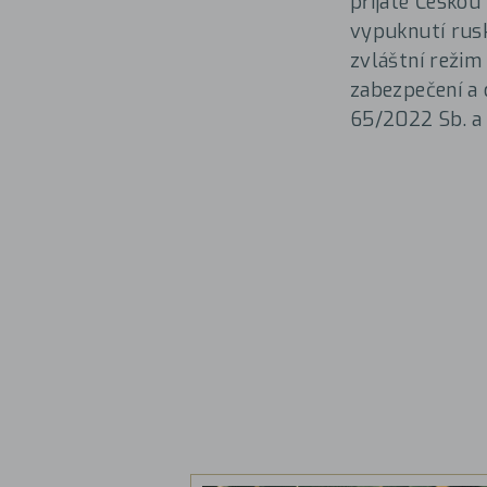
přijaté Českou
vypuknutí rusk
zvláštní režim
zabezpečení a d
65/2022 Sb. a