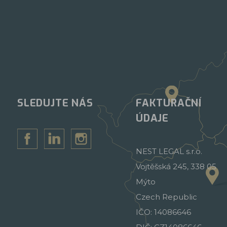
SLEDUJTE NÁS
FAKTURAČNÍ
ÚDAJE
NEST LEGAL s.r.o.
Vojtěšská 245, 338 05
Mýto
Czech Republic
IČO: 14086646