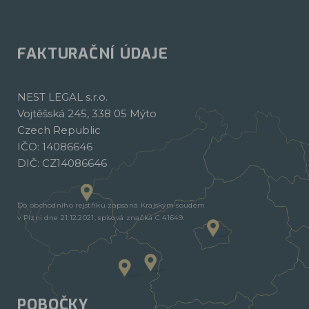
FAKTURAČNÍ ÚDAJE
NEST LEGAL s.r.o.
Vojtěšská 245, 338 05 Mýto
Czech Republic
IČO: 14086646
DIČ: CZ14086646
Do obchodního rejstříku zapsaná Krajským soudem
v Plzni dne 21.12.2021, spisová značka C 41649.
POBOČKY