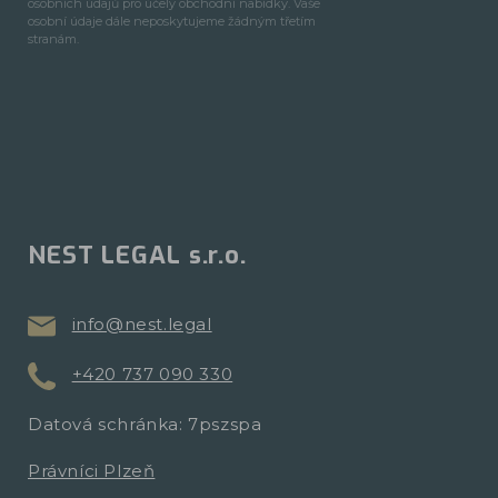
osobních údajů pro účely obchodní nabídky. Vaše
osobní údaje dále neposkytujeme žádným třetím
stranám.
NEST LEGAL s.r.o.
info@nest.legal
+420 737 090 330
Datová schránka: 7pszspa
Právníci Plzeň