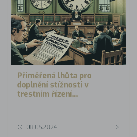
Přiměřená lhůta pro
doplnění stížnosti v
trestním řízení...
08.05.2024