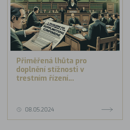
Přiměřená lhůta pro
doplnění stížnosti v
trestním řízení...
08.05.2024