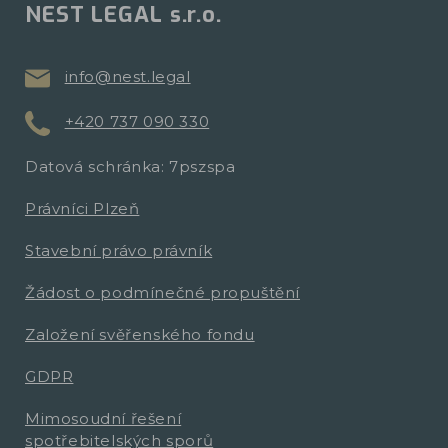
NEST LEGAL s.r.o.
info@nest.legal
+420 737 090 330
Datová schránka: 7pszspa
Právníci Plzeň
Stavební právo právník
Žádost o podmínečné propuštění
Založení svěřenského fondu
GDPR
Mimosoudní řešení
spotřebitelských sporů