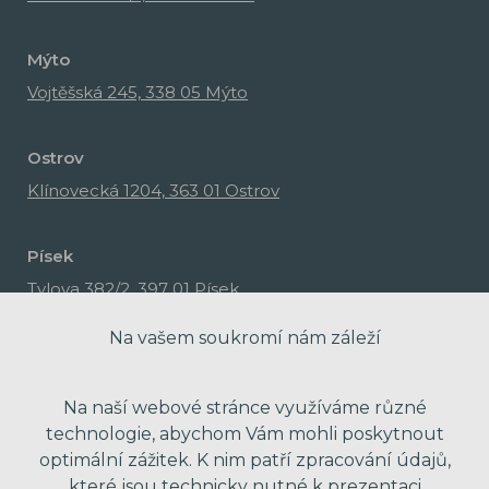
Mýto
Vojtěšská 245, 338 05 Mýto
Ostrov
Klínovecká 1204, 363 01 Ostrov
Písek
Tylova 382/2, 397 01 Písek
Na vašem soukromí nám záleží
Na naší webové stránce využíváme různé
technologie, abychom Vám mohli poskytnout
optimální zážitek. K nim patří zpracování údajů,
které jsou technicky nutné k prezentaci