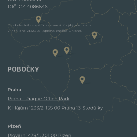
DIČ: CZ14086646
Do obchodního rejstříku zapsaná Krajským soudem
v Plzni dne 21.12.2021, spisová značka C 41649.
POBOČKY
Praha
Praha - Prague Office Park
K Hájům 1233/2, 155 00 Praha 13-Stodůlky
Plzeň
Plovární 478/1, 301 00 Plzeň