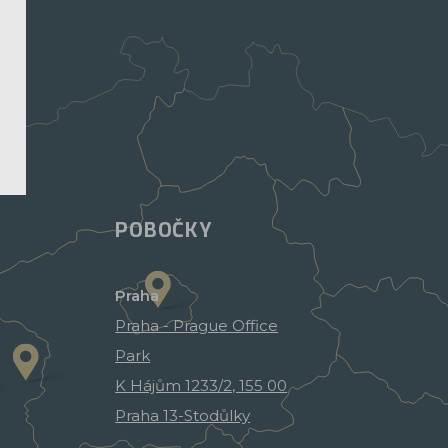
POBOČKY
Praha
Praha - Prague Office
Park
K Hájům 1233/2, 155 00
Praha 13-Stodůlky