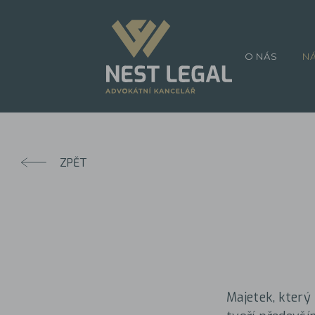
O NÁS
N
ZPĚT
Majetek, který