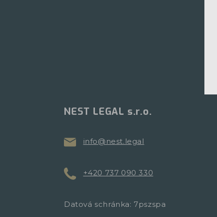
NEST LEGAL s.r.o.
info@nest.legal
+420 737 090 330
Datová schránka: 7pszspa