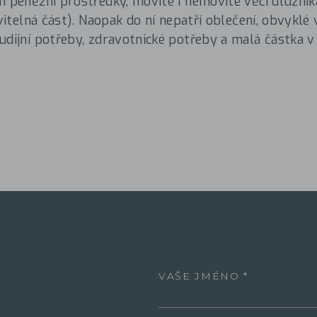
m peněžní prostředky, movité i nemovité věci dlužník
avitelná část). Naopak do ní nepatří oblečení, obvyklé
udijní potřeby, zdravotnické potřeby a malá částka v
VAŠE JMÉNO