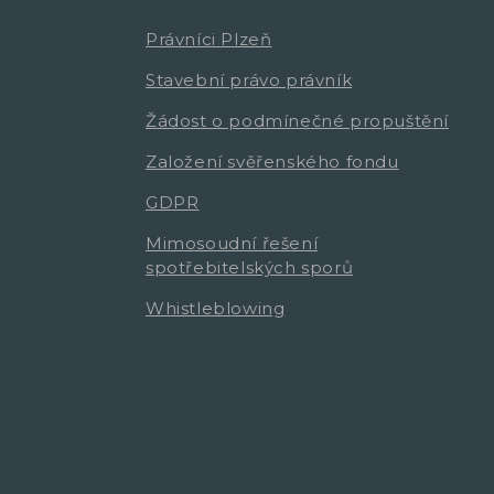
Právníci Plzeň
Stavební právo právník
Žádost o podmínečné propuštění
Založení svěřenského fondu
GDPR
Mimosoudní řešení
spotřebitelských sporů
Whistleblowing