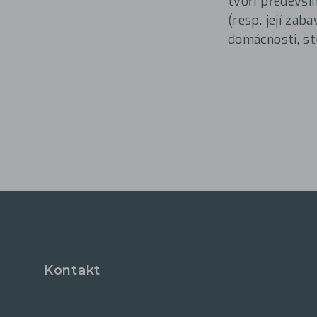
tvoří předevší
(resp. její zab
domácnosti, st
Kontakt