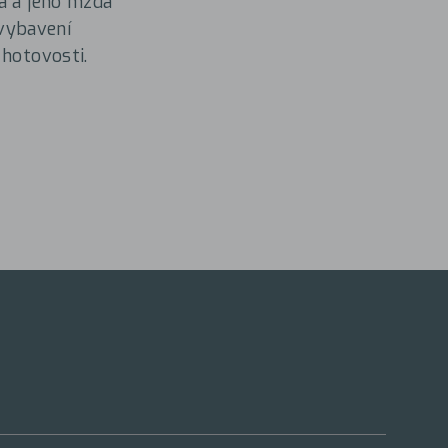
a a jeho mzda
 vybavení
 hotovosti.