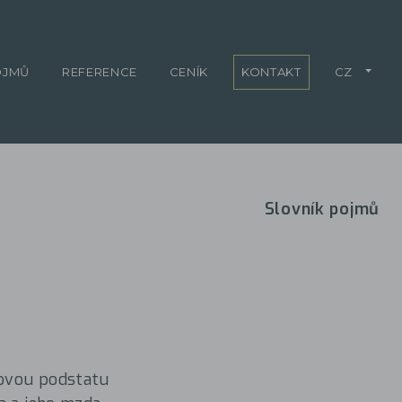
OJMŮ
REFERENCE
CENÍK
KONTAKT
CZ
Slovník pojmů
tkovou podstatu