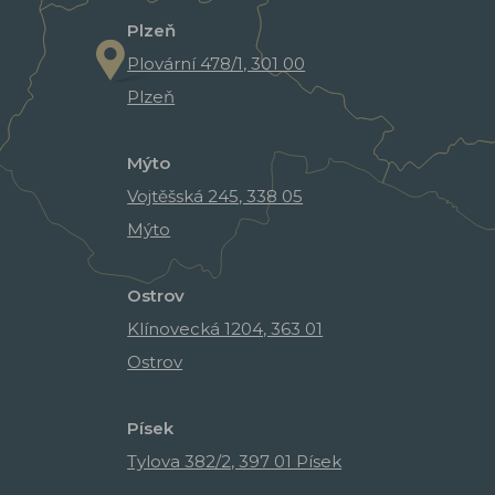
Plzeň
Plovární 478/1, 301 00
Plzeň
Mýto
Vojtěšská 245, 338 05
Mýto
Ostrov
Klínovecká 1204, 363 01
Ostrov
Písek
Tylova 382/2, 397 01 Písek