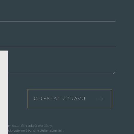
ODESLAT ZPRÁVU
cováním osobních údajů pro účely
e neposkytujeme žádným třetím stranám.