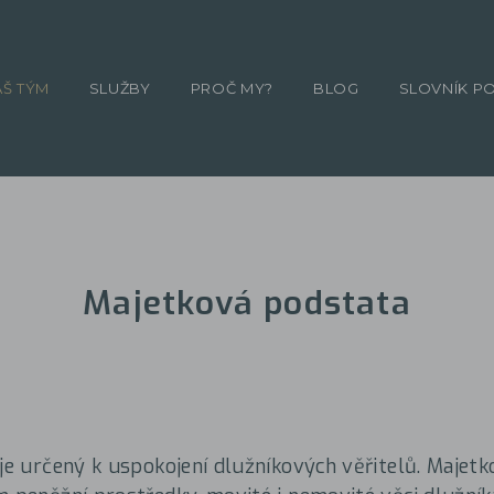
ÁŠ TÝM
SLUŽBY
PROČ MY?
BLOG
SLOVNÍK P
Majetková podstata
 je určený k uspokojení dlužníkových věřitelů. Maje