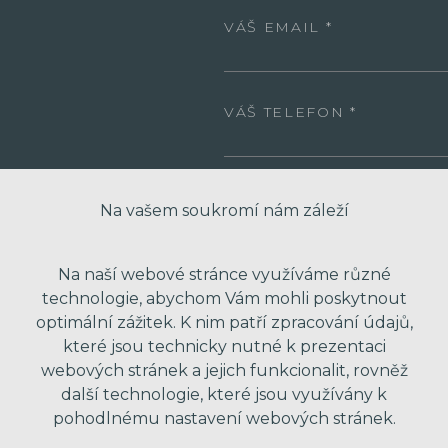
VÁŠ EMAIL
VÁŠ TELEFON
VAŠE ZPRÁVA
Na vašem soukromí nám záleží
Na naší webové stránce využíváme různé
technologie, abychom Vám mohli poskytnout
optimální zážitek. K nim patří zpracování údajů,
které jsou technicky nutné k prezentaci
webových stránek a jejich funkcionalit, rovněž
další technologie, které jsou využívány k
pohodlnému nastavení webových stránek.
* Odesláním formuláře souhlasím se zpra
obchodní nabídky. Vaše osobní údaje dál