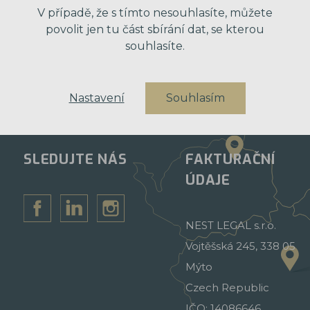
V případě, že s tímto nesouhlasíte, můžete
povolit jen tu část sbírání dat, se kterou
souhlasíte.
Nastavení
Souhlasím
SLEDUJTE NÁS
FAKTURAČNÍ
ÚDAJE
NEST LEGAL s.r.o.
Vojtěšská 245, 338 05
Mýto
Czech Republic
IČO: 14086646