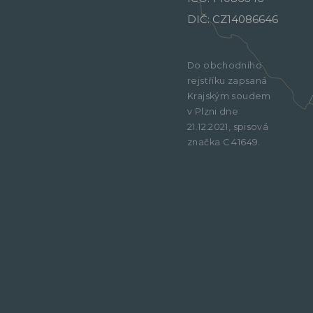
DIČ: CZ14086646
Do obchodního
rejstříku zapsaná
Krajským soudem
v Plzni dne
21.12.2021, spisová
značka C 41649.