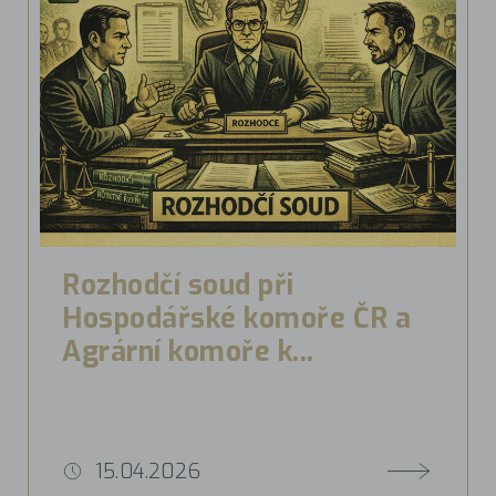
Rozhodčí soud při
Hospodářské komoře ČR a
Agrární komoře k...
15.04.2026