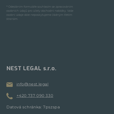
* Odesláním formuláře souhlasím se zpracováním
osobních údajů pro účely obchodní nabídky. Vaše
osobní údaje dále neposkytujeme žádným třetím
stranám.
NEST LEGAL s.r.o.
info@nest.legal
+420 737 090 330
Datová schránka: 7pszspa