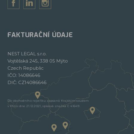
FAKTURAČNÍ ÚDAJE
NEST LEGAL s.r.o.
Vojtěšská 245, 338 05 Mýto
Czech Republic
IČO: 14086646
DIČ: CZ14086646
Do obchodního rejstříku zapsaná Krajským soudem
v Plzni dne 21.12.2021, spisová značka C 41649.