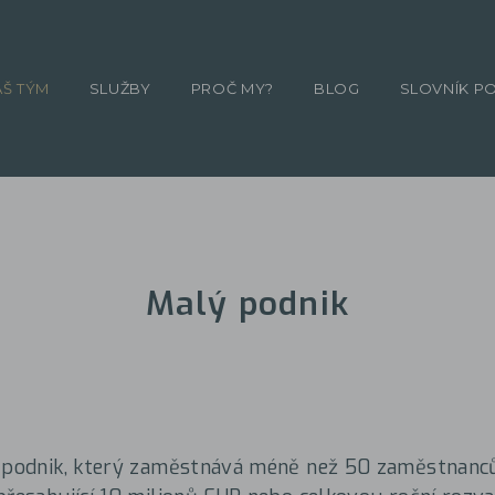
ÁŠ TÝM
SLUŽBY
PROČ MY?
BLOG
SLOVNÍK P
Malý podnik
e podnik, který zaměstnává méně než 50 zaměstnanc