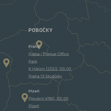
POBOČKY
Praha
Praha - Prague Office
Park
K Hájům 1233/2, 155 00
Praha 13-Stodůlky
Plzeň
Plovární 478/1, 301 00
Plzeň