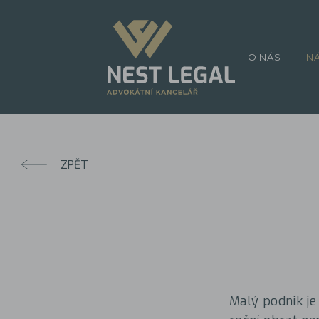
O NÁS
N
ZPĚT
Malý podnik j