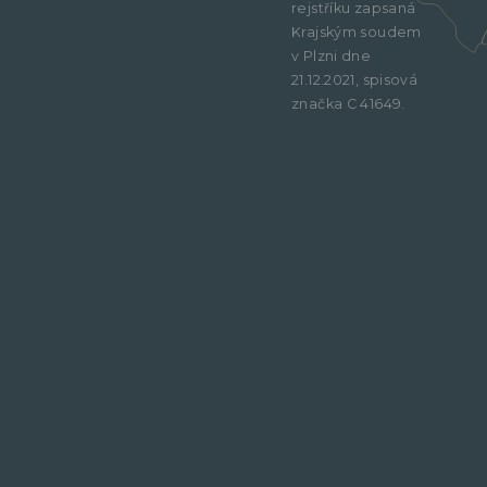
rejstříku zapsaná
Krajským soudem
v Plzni dne
21.12.2021, spisová
značka C 41649.