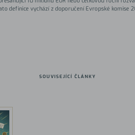
přesahující 10 milionů EUR nebo celkovou roční rozv
ato definice vychází z doporučení Evropské komise 
SOUVISEJÍCÍ ČLÁNKY