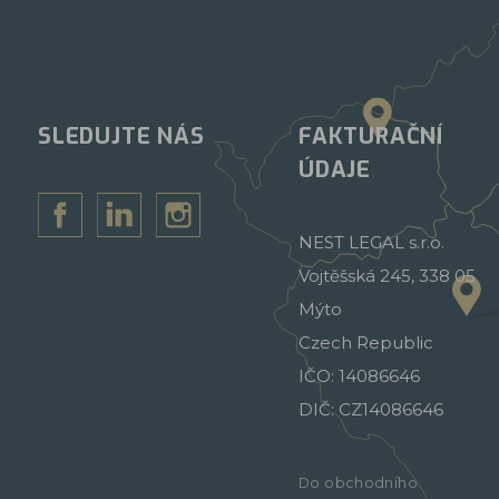
SLEDUJTE NÁS
FAKTURAČNÍ
ÚDAJE
NEST LEGAL s.r.o.
Vojtěšská 245, 338 05
Mýto
Czech Republic
IČO: 14086646
DIČ: CZ14086646
Do obchodního