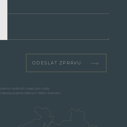
ODESLAT ZPRÁVU
cováním osobních údajů pro účely
e neposkytujeme žádným třetím stranám.