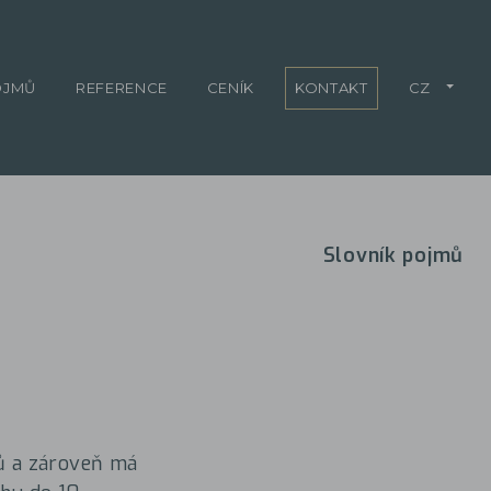
OJMŮ
REFERENCE
CENÍK
KONTAKT
CZ
Slovník pojmů
ů a zároveň má