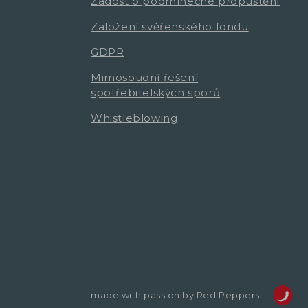
Žádost o podmínečné propuštění
Založení svěřenského fondu
GDPR
Mimosoudní řešení
spotřebitelských sporů
Whistleblowing
made with passion by Red Peppers