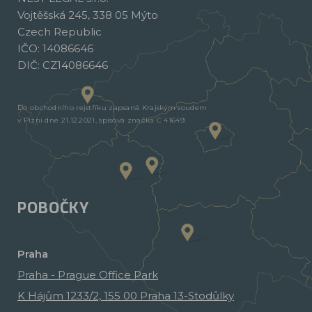
Vojtěšská 245, 338 05 Mýto
Czech Republic
IČO: 14086646
DIČ: CZ14086646
Do obchodního rejstříku zapsaná Krajským soudem
v Plzni dne 21.12.2021, spisová značka C 41649.
POBOČKY
Praha
Praha - Prague Office Park
K Hájům 1233/2, 155 00 Praha 13-Stodůlky