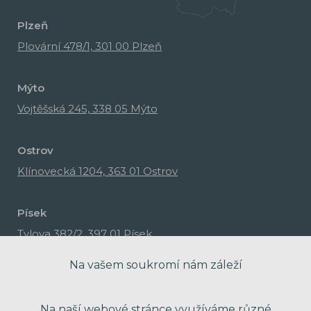
Plzeň
Plovární 478/1, 301 00 Plzeň
Mýto
Vojtěšská 245, 338 05 Mýto
Ostrov
Klínovecká 1204, 363 01 Ostrov
Písek
Tylova 382/2, 397 01 Písek
Na vašem soukromí nám záleží
Na naší webové stránce využíváme různé