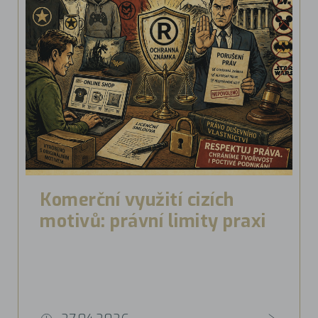
Komerční využití cizích
motivů: právní limity praxi