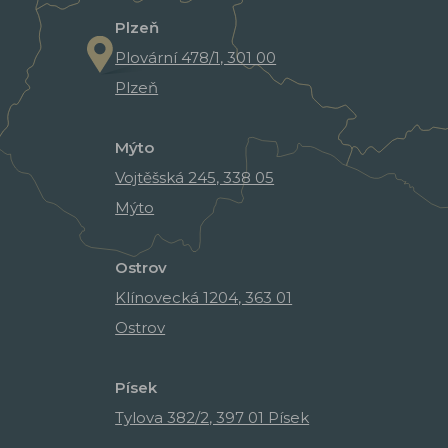
Plzeň
Plovární 478/1, 301 00
Plzeň
Mýto
Vojtěšská 245, 338 05
Mýto
Ostrov
Klínovecká 1204, 363 01
Ostrov
Písek
Tylova 382/2, 397 01 Písek