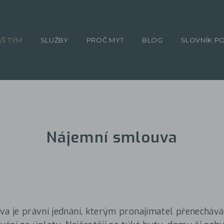
ÁŠ TÝM
SLUŽBY
PROČ MY?
BLOG
SLOVNÍK P
Nájemní smlouva
a je právní jednání, kterým pronajímatel přenechává