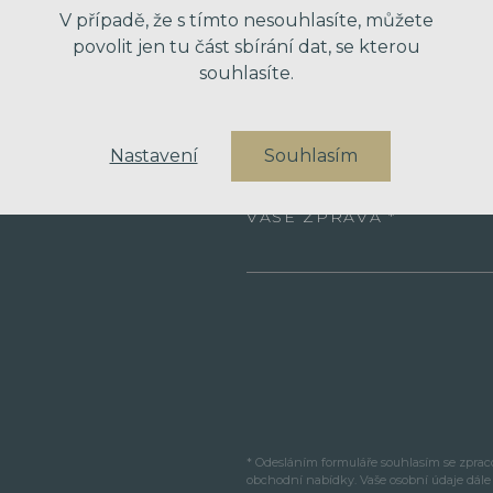
V případě, že s tímto nesouhlasíte, můžete
VÁŠ EMAIL
povolit jen tu část sbírání dat, se kterou
souhlasíte.
VÁŠ TELEFON
Nastavení
Souhlasím
VAŠE ZPRÁVA
* Odesláním formuláře souhlasím se zpra
obchodní nabídky. Vaše osobní údaje dál