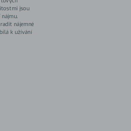
ytových
itostmi jsou
 nájmu.
radit nájemné
ilá k užívání