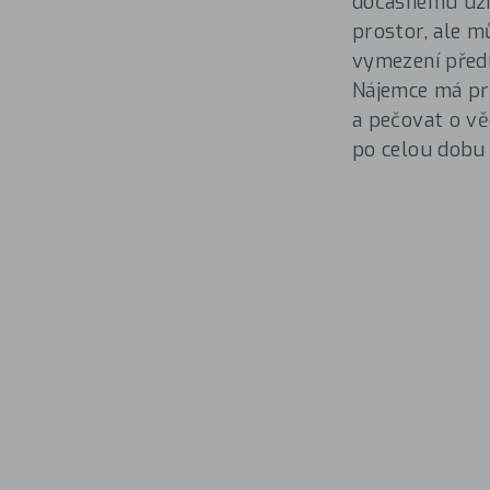
dočasnému užív
prostor, ale m
vymezení předm
Nájemce má pr
a pečovat o vě
po celou dobu