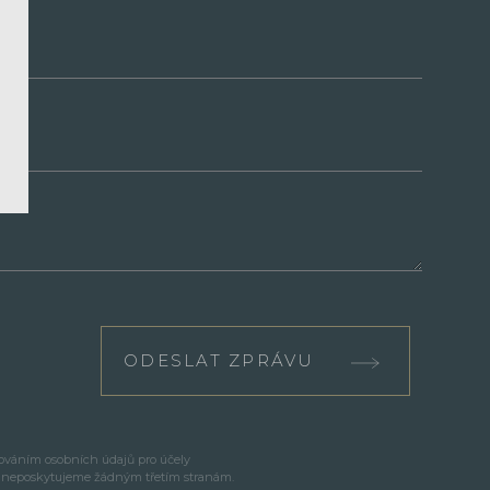
ODESLAT ZPRÁVU
cováním osobních údajů pro účely
e neposkytujeme žádným třetím stranám.