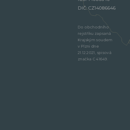
DIČ: CZ14086646
Do obchodního
rejstříku zapsaná
Krajským soudem
v Plzni dne
21.12.2021, spisová
značka C 41649.