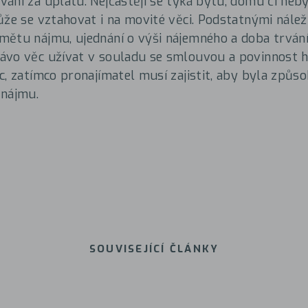
ání za úplatu. Nejčastěji se týká bytu, domu či neb
ůže se vztahovat i na movité věci. Podstatnými nálež
ětu nájmu, ujednání o výši nájemného a doba trvání
ávo věc užívat v souladu se smlouvou a povinnost h
c, zatímco pronajímatel musí zajistit, aby byla způsob
 nájmu.
SOUVISEJÍCÍ ČLÁNKY