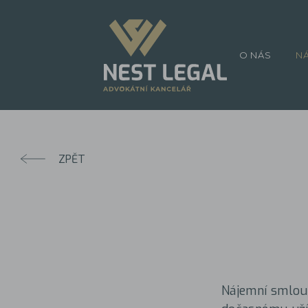
O NÁS
N
ZPĚT
Nájemní smlouv