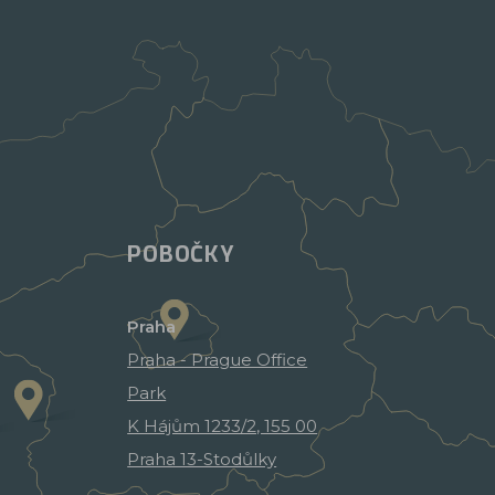
POBOČKY
Praha
Praha - Prague Office
Park
K Hájům 1233/2, 155 00
Praha 13-Stodůlky