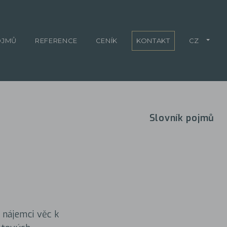
OJMŮ
REFERENCE
CENÍK
KONTAKT
CZ
Slovník pojmů
 nájemci věc k