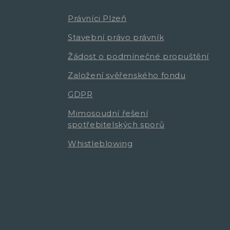
Právníci Plzeň
Stavební právo právník
Žádost o podmínečné propuštění
Založení svěřenského fondu
GDPR
Mimosoudní řešení
spotřebitelských sporů
Whistleblowing