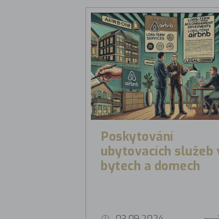
Poskytování
ubytovacích služeb 
bytech a domech