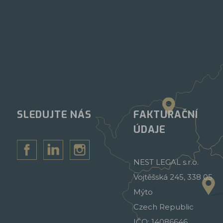
SLEDUJTE NÁS
FAKTURAČNÍ
ÚDAJE
NEST LEGAL s.r.o.
Vojtěšská 245, 338 05
Mýto
Czech Republic
IČO: 14086646