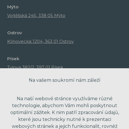
Mýto
Vojtěšská 245, 338 05 Mýto
Ostrov
Klínovecká 1204, 363 01 Ostrov
Písek
Tylova 382/2, 397 01 Písek
Na vašem soukromí nám záleží
Na naší webové stránce využíváme různé
technologie, abychom Vám mohli poskytnout
optimální zážitek. K nim patří zpracování údajů,
které jsou technicky nutné k prezentaci
webových stránek a jejich funkcionalit, rovněž