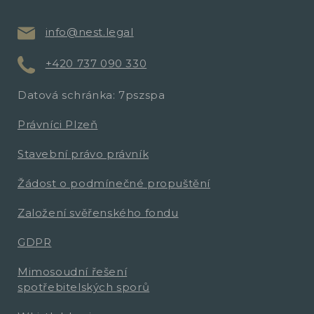
info@nest.legal
+420 737 090 330
Datová schránka: 7pszspa
Právníci Plzeň
Stavební právo právník
Žádost o podmínečné propuštění
Založení svěřenského fondu
GDPR
Mimosoudní řešení
spotřebitelských sporů