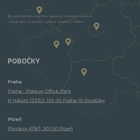
Do obchodního rejstříku zapsaná Krajským soudem
v Plzni dne 21.12.2021, spisová značka C 41649.
POBOČKY
Praha
Praha - Prague Office Park
K Hájům 1233/2, 155 00 Praha 13-Stodůlky
Plzeň
Plovární 478/1, 301 00 Plzeň