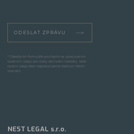
ODESLAT ZPRÁVU
* Odesláním formuláře souhlasím se zpracováním
osobních údajů pro účely obchodní nabídky. Vaše
osobní údaje dále neposkytujeme žádným třetím
stranám.
NEST LEGAL s.r.o.