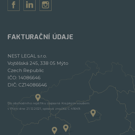
FAKTURAČNÍ ÚDAJE
NEST LEGAL s.r.o.
Vojtěšská 245, 338 05 Mýto
Czech Republic
IČO: 14086646
DIČ: CZ14086646
Do obchodního rejstříku zapsaná Krajským soudem
v Plzni dne 21.12.2021, spisová značka C 41649.