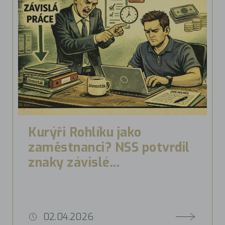
Kurýři Rohlíku jako
zaměstnanci? NSS potvrdil
znaky závislé...
02.04.2026