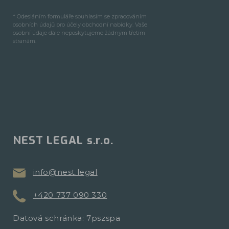
* Odesláním formuláře souhlasím se zpracováním
osobních údajů pro účely obchodní nabídky. Vaše
osobní údaje dále neposkytujeme žádným třetím
stranám.
NEST LEGAL s.r.o.
info@nest.legal
+420 737 090 330
Datová schránka: 7pszspa