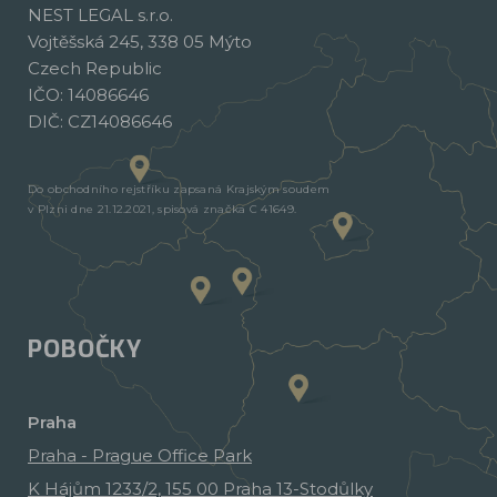
NEST LEGAL s.r.o.
Vojtěšská 245, 338 05 Mýto
Czech Republic
IČO: 14086646
DIČ: CZ14086646
Do obchodního rejstříku zapsaná Krajským soudem
v Plzni dne 21.12.2021, spisová značka C 41649.
POBOČKY
Praha
Praha - Prague Office Park
K Hájům 1233/2, 155 00 Praha 13-Stodůlky