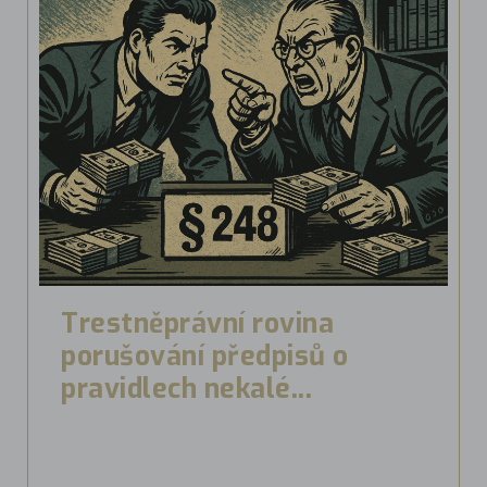
Trestněprávní rovina
porušování předpisů o
pravidlech nekalé...