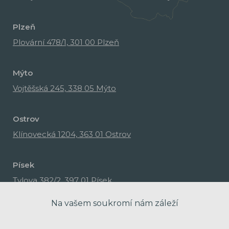
Plzeň
Plovární 478/1, 301 00 Plzeň
Mýto
Vojtěšská 245, 338 05 Mýto
Ostrov
Klínovecká 1204, 363 01 Ostrov
Písek
Tylova 382/2, 397 01 Písek
Na vašem soukromí nám záleží