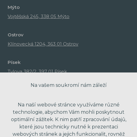
Mýto
Vojtěšská 245, 338 05 Mýto
Ostrov
Klínovecká 1204, 363 01 Ostrov
Písek
Tylova 382/2, 397 01 Písek
Na vašem soukromí nám záleží
Na naší webové stránce využíváme různé
technologie, abychom Vám mohli poskytnout
optimální zážitek. K nim patří zpracování údajů,
které jsou technicky nutné k prezentaci
webových stránek a jejich funkcionalit, rovněž