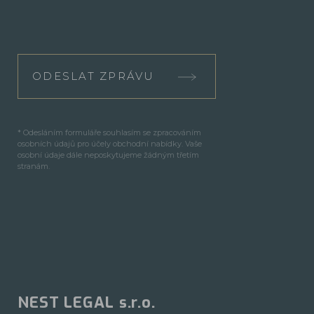
ODESLAT ZPRÁVU
* Odesláním formuláře souhlasím se zpracováním
osobních údajů pro účely obchodní nabídky. Vaše
osobní údaje dále neposkytujeme žádným třetím
stranám.
NEST LEGAL s.r.o.