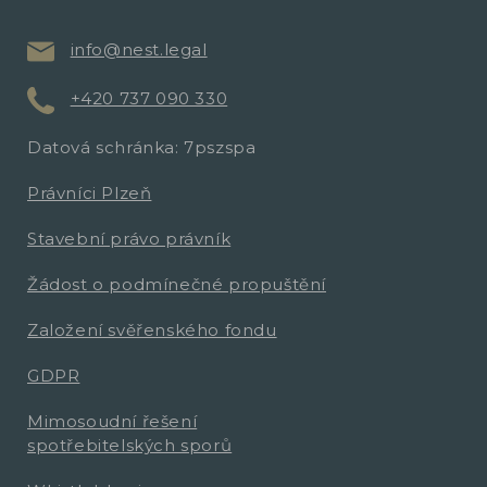
info@nest.legal
+420 737 090 330
Datová schránka: 7pszspa
Právníci Plzeň
Stavební právo právník
Žádost o podmínečné propuštění
Založení svěřenského fondu
GDPR
Mimosoudní řešení
spotřebitelských sporů