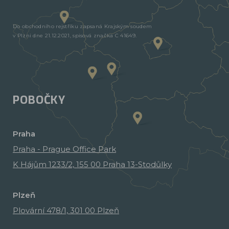
Do obchodního rejstříku zapsaná Krajským soudem
v Plzni dne 21.12.2021, spisová značka C 41649.
POBOČKY
Praha
Praha - Prague Office Park
K Hájům 1233/2, 155 00 Praha 13-Stodůlky
Plzeň
Plovární 478/1, 301 00 Plzeň