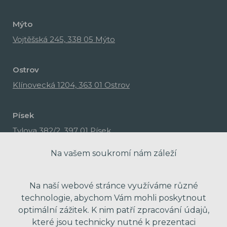
Mýto
Vojtěšská 245, 338 05 Mýto
Ostrov
Klínovecká 1204, 363 01 Ostrov
Písek
Tylova 382/2, 397 01 Písek
Na vašem soukromí nám záleží
Na naší webové stránce využíváme různé
technologie, abychom Vám mohli poskytnout
optimální zážitek. K nim patří zpracování údajů,
které jsou technicky nutné k prezentaci