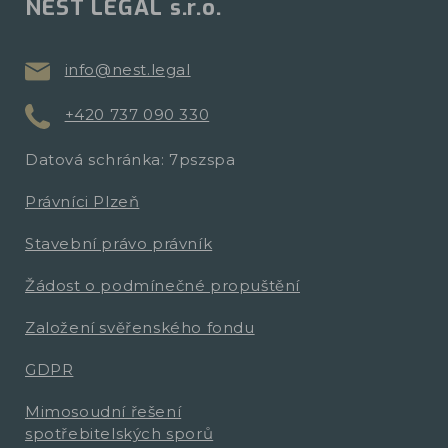
NEST LEGAL s.r.o.
info@nest.legal
+420 737 090 330
Datová schránka: 7pszspa
Právníci Plzeň
Stavební právo právník
Žádost o podmínečné propuštění
Založení svěřenského fondu
GDPR
Mimosoudní řešení
spotřebitelských sporů