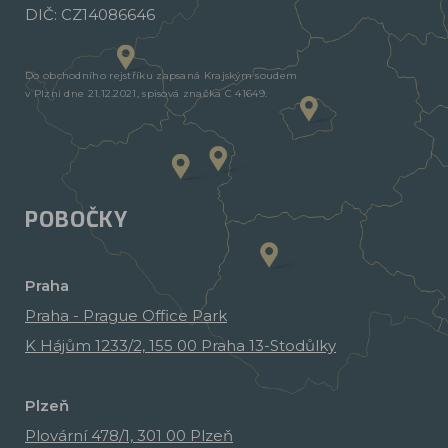
DIČ: CZ14086646
Do obchodního rejstříku zapsaná Krajským soudem
v Plzni dne 21.12.2021, spisová značka C 41649.
POBOČKY
Praha
Praha - Prague Office Park
K Hájům 1233/2, 155 00 Praha 13-Stodůlky
Plzeň
Plovární 478/1, 301 00 Plzeň