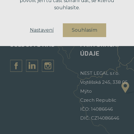
povolit jen tu část sbírání dat, se kterou
souhlasíte.
Nastavení
Souhlasím
SLEDUJTE NÁS
FAKTURAČNÍ
ÚDAJE
NEST LEGAL s.r.o.
Vojtěšská 245, 338 05
Mýto
Czech Republic
IČO: 14086646
DIČ: CZ14086646