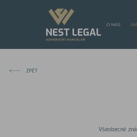
O NÁS
N
ZPĚT
Všeobecně znám