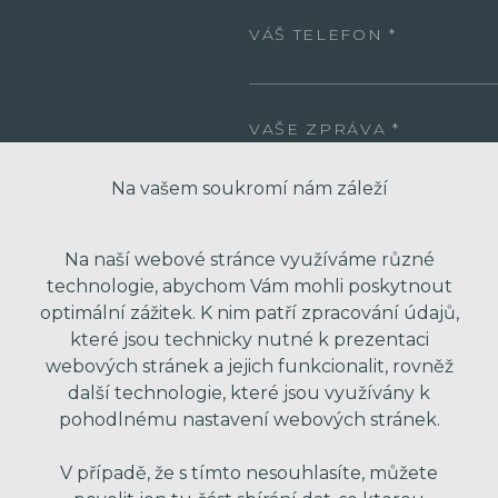
VÁŠ TELEFON
VAŠE ZPRÁVA
Na vašem soukromí nám záleží
Na naší webové stránce využíváme různé
technologie, abychom Vám mohli poskytnout
optimální zážitek. K nim patří zpracování údajů,
které jsou technicky nutné k prezentaci
webových stránek a jejich funkcionalit, rovněž
* Odesláním formuláře souhlasím se zpra
další technologie, které jsou využívány k
obchodní nabídky. Vaše osobní údaje dál
pohodlnému nastavení webových stránek.
V případě, že s tímto nesouhlasíte, můžete