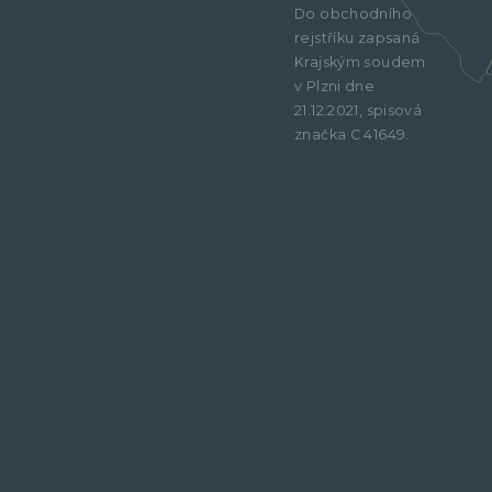
Do obchodního
rejstříku zapsaná
Krajským soudem
v Plzni dne
21.12.2021, spisová
značka C 41649.