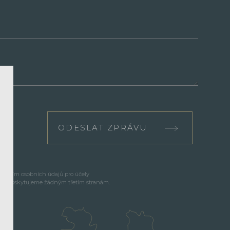
ODESLAT ZPRÁVU
cováním osobních údajů pro účely
e neposkytujeme žádným třetím stranám.