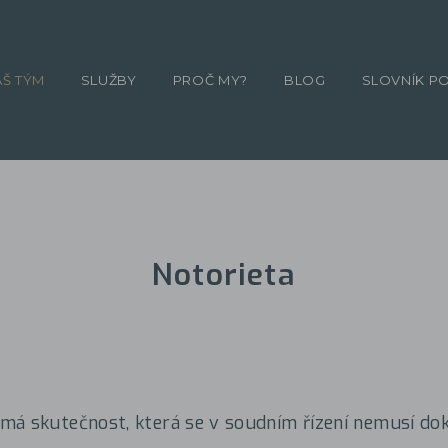
ÁŠ TÝM
SLUŽBY
PROČ MY?
BLOG
SLOVNÍK P
Notorieta
á skutečnost, která se v soudním řízení nemusí dok