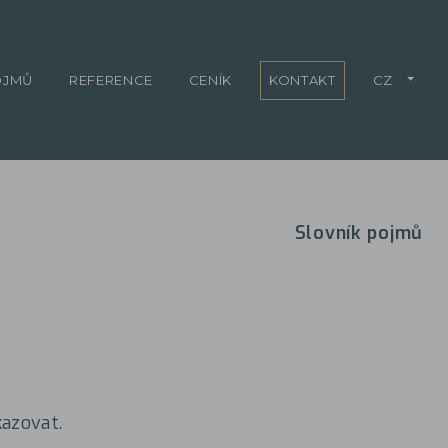
OJMŮ
REFERENCE
CENÍK
KONTAKT
CZ
Slovník pojmů
azovat.