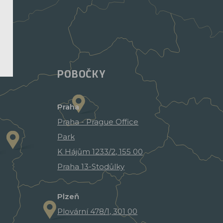
POBOČKY
Praha
Praha - Prague Office
Park
K Hájům 1233/2, 155 00
Praha 13-Stodůlky
Plzeň
Plovární 478/1, 301 00