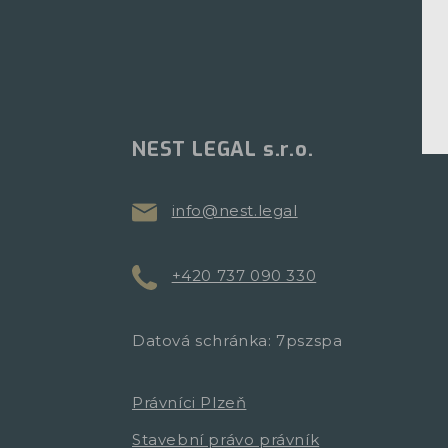
NEST LEGAL s.r.o.
info@nest.legal
+420 737 090 330
Datová schránka: 7pszspa
Právníci Plzeň
Stavební právo právník