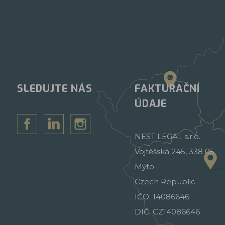
SLEDUJTE NÁS
FAKTURAČNÍ
ÚDAJE
NEST LEGAL s.r.o.
Vojtěšská 245, 338 05
Mýto
Czech Republic
IČO: 14086646
DIČ: CZ14086646