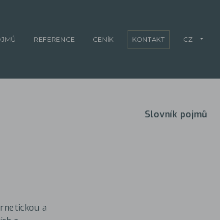
OJMŮ
REFERENCE
CENÍK
KONTAKT
CZ
Slovník pojmů
ernetickou a