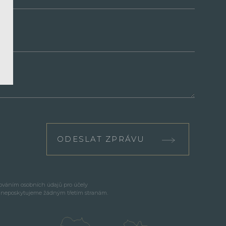
ODESLAT ZPRÁVU
cováním osobních údajů pro účely
e neposkytujeme žádným třetím stranám.