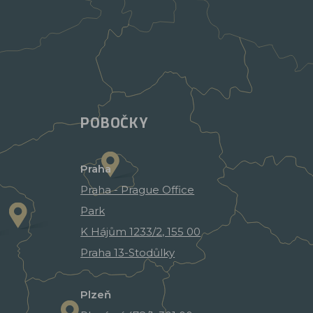
POBOČKY
Praha
Praha - Prague Office
Park
K Hájům 1233/2, 155 00
Praha 13-Stodůlky
Plzeň