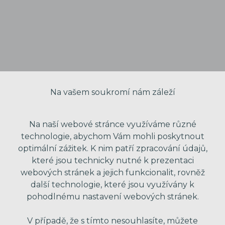
Na vašem soukromí nám záleží
Na naší webové stránce využíváme různé
technologie, abychom Vám mohli poskytnout
optimální zážitek. K nim patří zpracování údajů,
které jsou technicky nutné k prezentaci
VAŠE JMÉNO
webových stránek a jejich funkcionalit, rovněž
další technologie, které jsou využívány k
pohodlnému nastavení webových stránek.
VÁŠ EMAIL
V případě, že s tímto nesouhlasíte, můžete