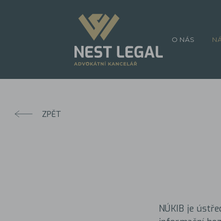
O NÁS
N
ZPĚT
NÚKIB je ústře