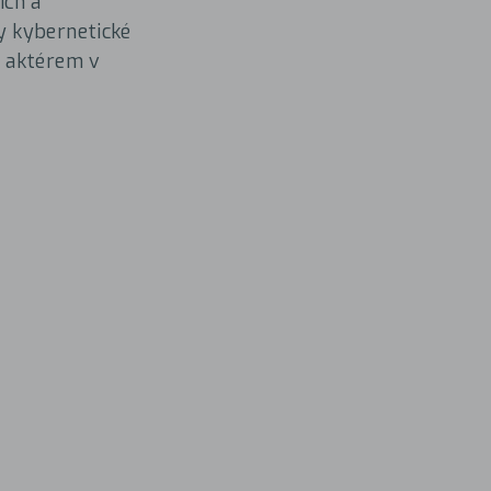
ích a
y kybernetické
m aktérem v