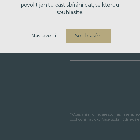
povolit jen tu část sbírání dat, se kterou
souhlasíte.
VÁŠ TELEFON
Nastavení
Souhlasím
VAŠE ZPRÁVA
* Odesláním formuláře souhlasím se zpra
obchodní nabídky. Vaše osobní údaje dál