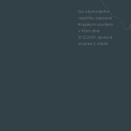
Do obchodního
rejstříku zapsaná
Krajským soudem
v Plzni dne
21.12.2021, spisová
značka C 41649.