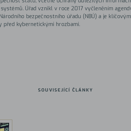
pečnost státu, včetně ochrany důležitých informačn
 systémů. Úřad vznikl v roce 2017 vyčleněním agend
Národního bezpečnostního úřadu (NBÚ) a je klíčový
y před kybernetickými hrozbami.
SOUVISEJÍCÍ ČLÁNKY