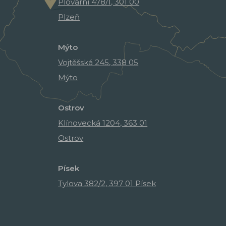
Plovární 478/1, 301 00
Plzeň
Mýto
Vojtěšská 245, 338 05
Mýto
Ostrov
Klínovecká 1204, 363 01
Ostrov
Písek
Tylova 382/2, 397 01 Písek