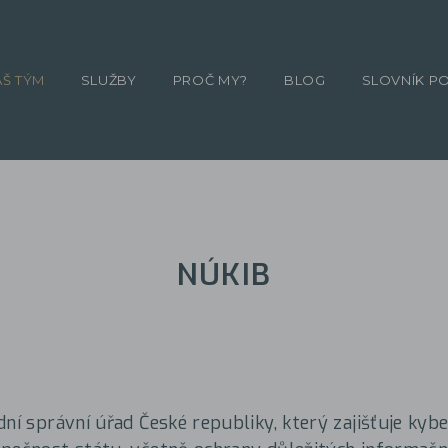
ÁŠ TÝM
SLUŽBY
PROČ MY?
BLOG
SLOVNÍK P
NÚKIB
dní správní úřad České republiky, který zajišťuje kyb