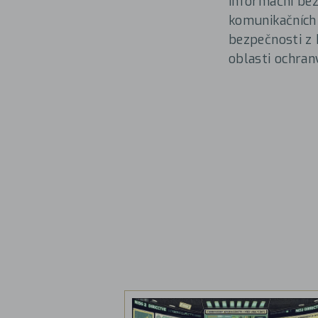
informační bez
komunikačních
bezpečnosti z 
oblasti ochran