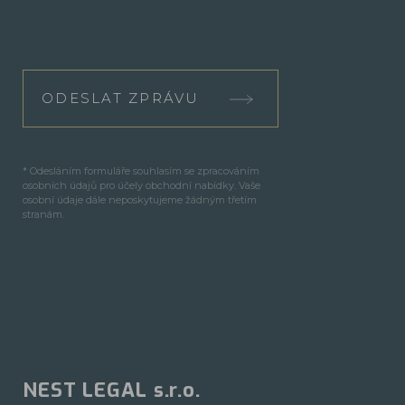
ODESLAT ZPRÁVU
* Odesláním formuláře souhlasím se zpracováním
osobních údajů pro účely obchodní nabídky. Vaše
osobní údaje dále neposkytujeme žádným třetím
stranám.
NEST LEGAL s.r.o.