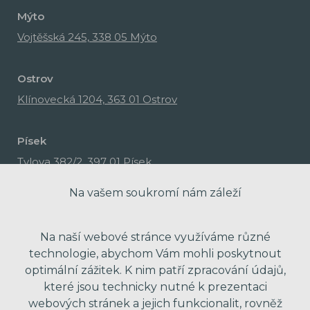
Mýto
Vojtěšská 245, 338 05 Mýto
Ostrov
Klínovecká 1204, 363 01 Ostrov
Písek
Tylova 382/2, 397 01 Písek
Na vašem soukromí nám záleží
Na naší webové stránce využíváme různé
technologie, abychom Vám mohli poskytnout
optimální zážitek. K nim patří zpracování údajů,
které jsou technicky nutné k prezentaci
webových stránek a jejich funkcionalit, rovněž