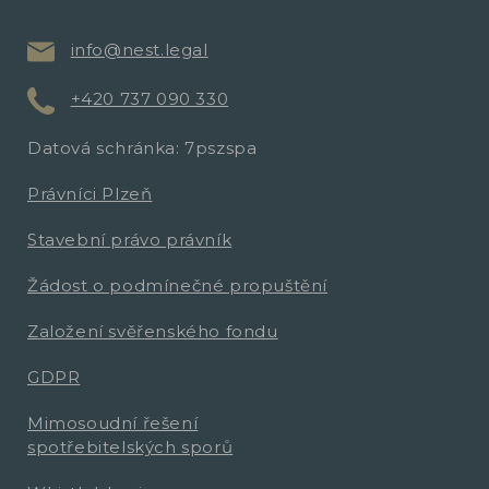
info@nest.legal
+420 737 090 330
Datová schránka: 7pszspa
Právníci Plzeň
Stavební právo právník
Žádost o podmínečné propuštění
Založení svěřenského fondu
GDPR
Mimosoudní řešení
spotřebitelských sporů