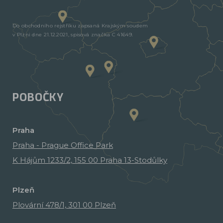
Do obchodního rejstříku zapsaná Krajským soudem
v Plzni dne 21.12.2021, spisová značka C 41649.
POBOČKY
Praha
Praha - Prague Office Park
K Hájům 1233/2, 155 00 Praha 13-Stodůlky
Plzeň
Plovární 478/1, 301 00 Plzeň