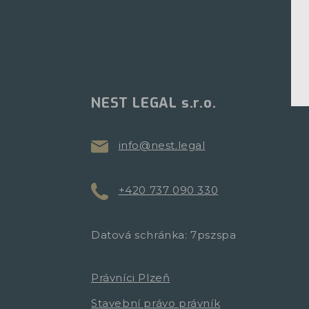
NEST LEGAL s.r.o.
info@nest.legal
+420 737 090 330
Datová schránka: 7pszspa
Právníci Plzeň
Stavební právo právník