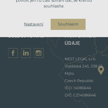
povolit jen tu část sbírání dat, se kterou
souhlasíte.
Nastavení
Souhlasím
SLEDUJTE NÁS
FAKTURAČNÍ
ÚDAJE
NEST LEGAL s.r.o.
Vojtěšská 245, 338 05
Mýto
Czech Republic
IČO: 14086646
DIČ: CZ14086646