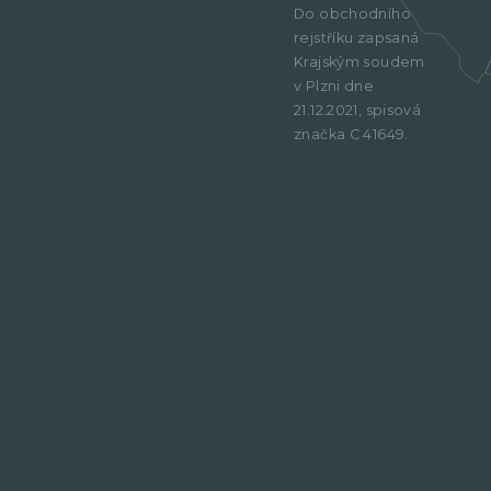
Do obchodního
rejstříku zapsaná
Krajským soudem
v Plzni dne
21.12.2021, spisová
značka C 41649.