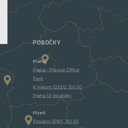
POBOČKY
Praha
Praha - Prague Office
Park
K Hájům 1233/2, 155 00
Praha 13-Stodůlky
Plzeň
Plovární 478/1, 301 00