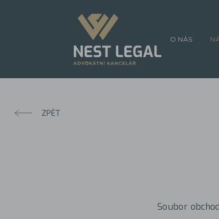
O NÁS
N
ZPĚT
Soubor obchod