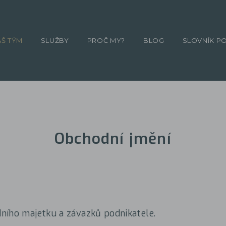
ÁŠ TÝM
SLUŽBY
PROČ MY?
BLOG
SLOVNÍK P
Obchodní jmění
ního majetku a závazků podnikatele.