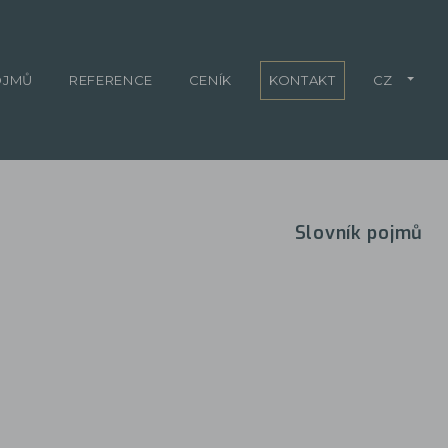
OJMŮ
REFERENCE
CENÍK
KONTAKT
CZ
Slovník pojmů