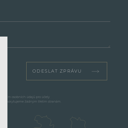
ODESLAT ZPRÁVU
cováním osobních údajů pro účely
e neposkytujeme žádným třetím stranám.