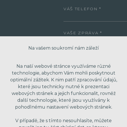
VÁŠ TELEFON
VAŠE ZPRÁVA
Na vašem soukromí nám záleží
Na naší webové stránce využíváme různé
technologie, abychom Vám mohli poskytnout
optimální zážitek. K nim patří zpracování údajů,
které jsou technicky nutné k prezentaci
webových stránek a jejich funkcionalit, rovněž
* Odesláním formuláře souhlasím se zpra
další technologie, které jsou využívány k
obchodní nabídky. Vaše osobní údaje dál
pohodlnému nastavení webových stránek.
V případě, že s tímto nesouhlasíte, můžete