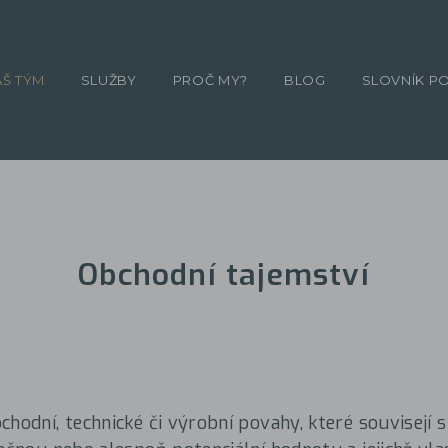
ÁŠ TÝM
SLUŽBY
PROČ MY?
BLOG
SLOVNÍK P
Obchodní tajemství
chodní, technické či výrobní povahy, které souvisejí 