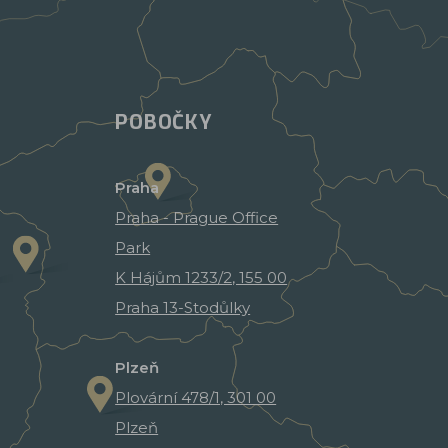
POBOČKY
Praha
Praha - Prague Office
Park
K Hájům 1233/2, 155 00
Praha 13-Stodůlky
Plzeň
Plovární 478/1, 301 00
Plzeň