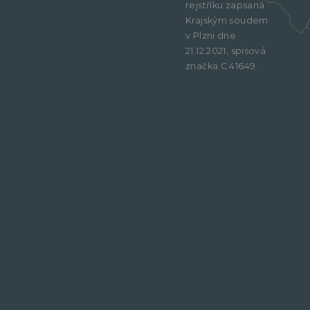
rejstříku zapsaná
Krajským soudem
v Plzni dne
21.12.2021, spisová
značka C 41649.