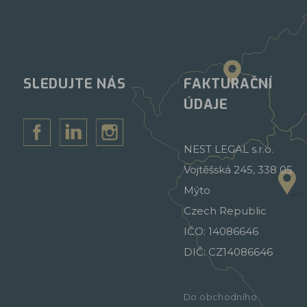
SLEDUJTE NÁS
FAKTURAČNÍ
ÚDAJE
NEST LEGAL s.r.o.
Vojtěšská 245, 338 05
Mýto
Czech Republic
IČO: 14086646
DIČ: CZ14086646
Do obchodního