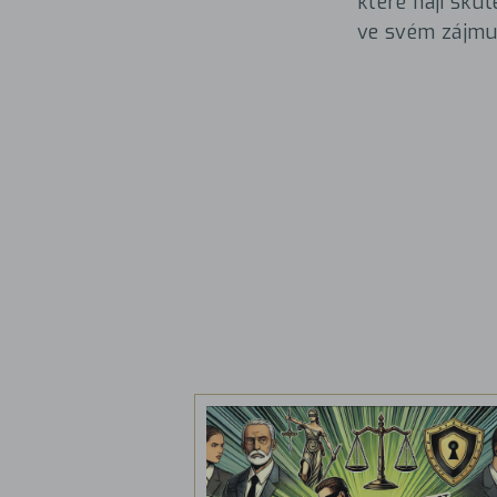
které nají skut
ve svém zájmu 