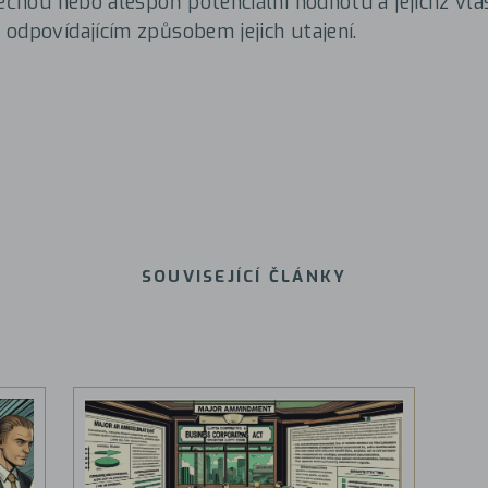
ečnou nebo alespoň potenciální hodnotu a jejichž vlas
odpovídajícím způsobem jejich utajení.
SOUVISEJÍCÍ ČLÁNKY