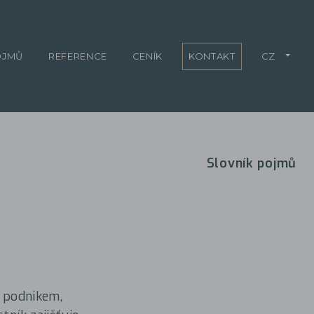
OJMŮ
REFERENCE
CENÍK
KONTAKT
CZ
Slovník pojmů
s podnikem,