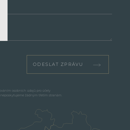
ODESLAT ZPRÁVU
cováním osobních údajů pro účely
e neposkytujeme žádným třetím stranám.