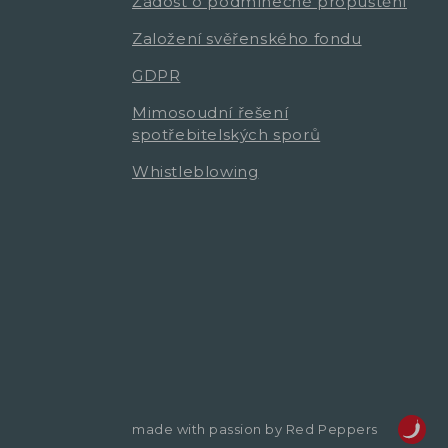
Žádost o podmínečné propuštění
Založení svěřenského fondu
GDPR
Mimosoudní řešení
spotřebitelských sporů
Whistleblowing
made with passion by Red Peppers