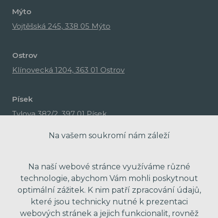
Mýto
Vojtěšská 245, 338 05 Mýto
Ostrov
Klínovecká 1204, 363 01 Ostrov
Písek
Tylova 382/2, 397 01 Písek
Na vašem soukromí nám záleží
Na naší webové stránce využíváme různé
technologie, abychom Vám mohli poskytnout
optimální zážitek. K nim patří zpracování údajů,
které jsou technicky nutné k prezentaci
webových stránek a jejich funkcionalit, rovněž