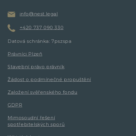
info@nest.legal
+420 737 090 330
Datová schránka: 7pszspa
Právníci Plzeň
Stavební právo právník
Žádost o podmínečné propuštění
Založení svěřenského fondu
GDPR
Mimosoudní řešení
spotřebitelských sporů