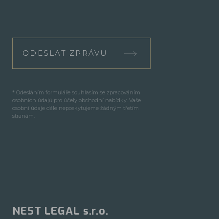
ODESLAT ZPRÁVU
* Odesláním formuláře souhlasím se zpracováním
osobních údajů pro účely obchodní nabídky. Vaše
osobní údaje dále neposkytujeme žádným třetím
stranám.
NEST LEGAL s.r.o.