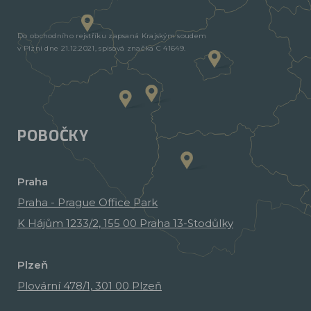
Do obchodního rejstříku zapsaná Krajským soudem
v Plzni dne 21.12.2021, spisová značka C 41649.
POBOČKY
Praha
Praha - Prague Office Park
K Hájům 1233/2, 155 00 Praha 13-Stodůlky
Plzeň
Plovární 478/1, 301 00 Plzeň