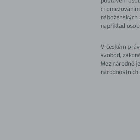
postavení osob
či omezováním 
náboženských a
například osob
V českém právn
svobod, zákoně
Mezinárodně j
národnostních