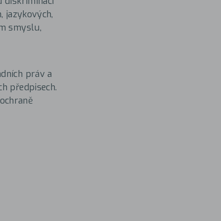
 diskriminací
, jazykových,
ím smyslu,
dních práv a
ch předpisech.
 ochraně