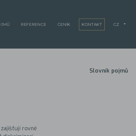
OJMŮ
REFERENCE
CENÍK
KONTAKT
CZ
Slovník pojmů
zajišťují rovné