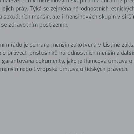
 náležejících k menšinovým skupinám a chrání je před
jejich práv. Týká se zejména národnostních, etnických
 sexuálních menšin, ale i menšinových skupin v širš
 se zdravotním postižením.
ím řádu je ochrana menšin zakotvena v Listině zákla
 o právech příslušníků národnostních menšin a další
e garantována dokumenty, jako je Rámcová úmluva o
 menšin nebo Evropská úmluva o lidských právech.