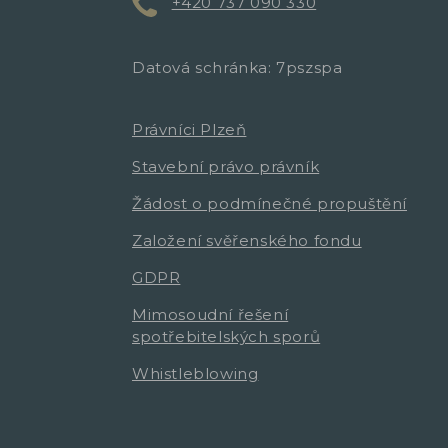
+420 737 090 330
Datová schránka: 7pszspa
Právníci Plzeň
Stavební právo právník
Žádost o podmínečné propuštění
Založení svěřenského fondu
GDPR
Mimosoudní řešení
spotřebitelských sporů
Whistleblowing