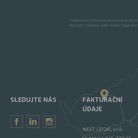
* Odesláním formuláře souhlasím se zpra
obchodní nabídky. Vaše osobní údaje dál
SLEDUJTE NÁS
FAKTURAČNÍ
ÚDAJE
NEST LEGAL s.r.o.