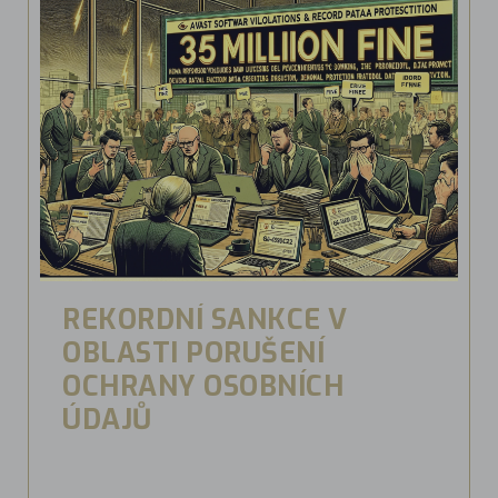
REKORDNÍ SANKCE V
OBLASTI PORUŠENÍ
OCHRANY OSOBNÍCH
ÚDAJŮ