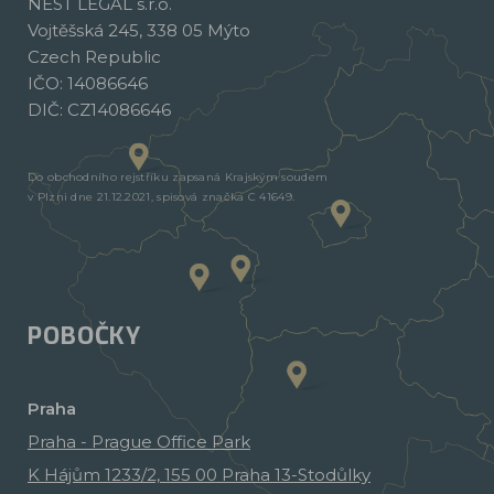
NEST LEGAL s.r.o.
Vojtěšská 245, 338 05 Mýto
Czech Republic
IČO: 14086646
DIČ: CZ14086646
Do obchodního rejstříku zapsaná Krajským soudem
v Plzni dne 21.12.2021, spisová značka C 41649.
POBOČKY
Praha
Praha - Prague Office Park
K Hájům 1233/2, 155 00 Praha 13-Stodůlky