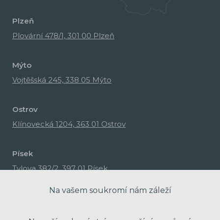
Plzeň
Plovární 478/1, 301 00 Plzeň
Mýto
Vojtěšská 245, 338 05 Mýto
Ostrov
Klínovecká 1204, 363 01 Ostrov
Písek
Tylova 382/2, 397 01 Písek
Na vašem soukromí nám záleží