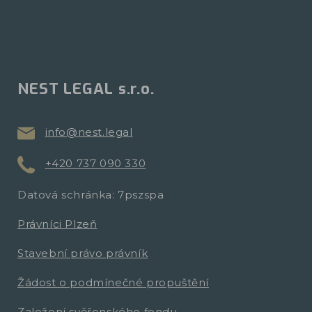
NEST LEGAL s.r.o.
info@nest.legal
+420 737 090 330
Datová schránka: 7pszspa
Právníci Plzeň
Stavební právo právník
Žádost o podmínečné propuštění
Založení svěřenského fondu