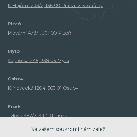
K Hájům 1233/2, 155 00 Praha 13-Stodůlky
Plzeň
Plovární 478/1, 301 00 Plzeň
Mýto
Vojtěšská 245, 338 05 Mýto
Ostrov
Klínovecká 1204, 363 01 Ostrov
Písek
Tylova 382/2, 397 01 Písek
Na vašem soukromí nám záleží