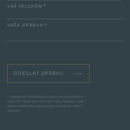
VÁŠ TELEFON
VAŠE ZPRÁVA
ODESLAT ZPRÁVU
* Odesláním formuláře souhlasím se zpracováním
osobních údajů pro účely obchodní nabídky. Vaše
osobní údaje dále neposkytujeme žádným třetím
stranám.