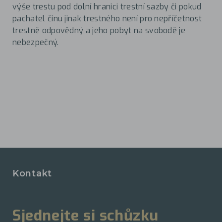
výše trestu pod dolní hranici trestní sazby či pokud
pachatel činu jinak trestného není pro nepříčetnost
trestně odpovědný a jeho pobyt na svobodě je
nebezpečný.
Kontakt
Sjednejte si schůzku