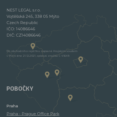
NEST LEGAL s.r.o.
Vojtěšská 245, 338 05 Mýto
Czech Republic
IČO: 14086646
DIČ: CZ14086646
Do obchodního rejstříku zapsaná Krajským soudem
v Plzni dne 21.12.2021, spisová značka C 41649.
POBOČKY
Praha
Praha - Prague Office Park