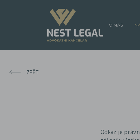
O NÁS
N
ZPĚT
Odkaz je právn