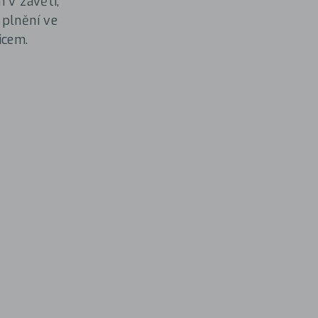
 v závěti,
 plnění ve
icem.