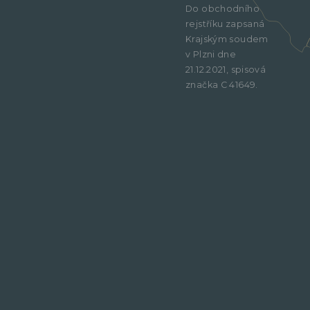
Do obchodního
rejstříku zapsaná
Krajským soudem
v Plzni dne
21.12.2021, spisová
značka C 41649.