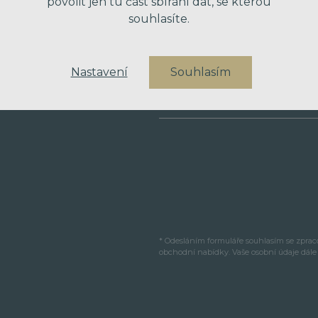
povolit jen tu část sbírání dat, se kterou
souhlasíte.
VÁŠ TELEFON
Nastavení
Souhlasím
VAŠE ZPRÁVA
* Odesláním formuláře souhlasím se zpra
obchodní nabídky. Vaše osobní údaje dál