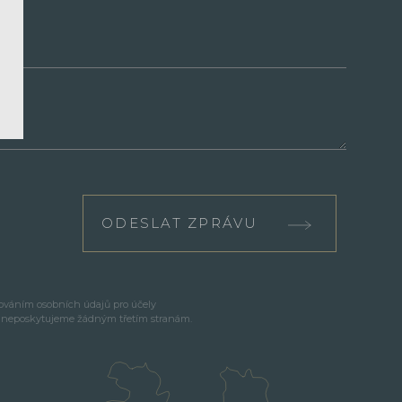
ODESLAT ZPRÁVU
cováním osobních údajů pro účely
e neposkytujeme žádným třetím stranám.