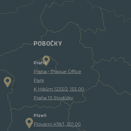
POBOČKY
Praha
Praha - Prague Office
Park
K Hájům 1233/2, 155 00
Praha 13-Stodůlky
Plzeň
Plovární 478/1, 301 00