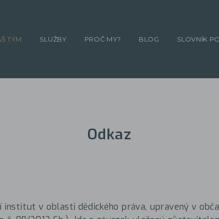
ÁŠ TÝM
SLUŽBY
PROČ MY?
BLOG
SLOVNÍK P
Odkaz
í institut v oblasti dědického práva, upravený v ob