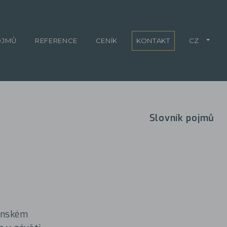
OJMŮ
REFERENCE
CENÍK
KONTAKT
CZ
Slovník pojmů
čanském