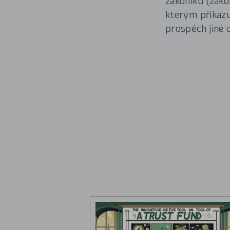
zákoníku (záko
kterým přikazu
prospěch jiné 