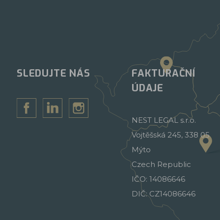
SLEDUJTE NÁS
FAKTURAČNÍ
ÚDAJE
NEST LEGAL s.r.o.
Vojtěšská 245, 338 05
Mýto
Czech Republic
IČO: 14086646
DIČ: CZ14086646