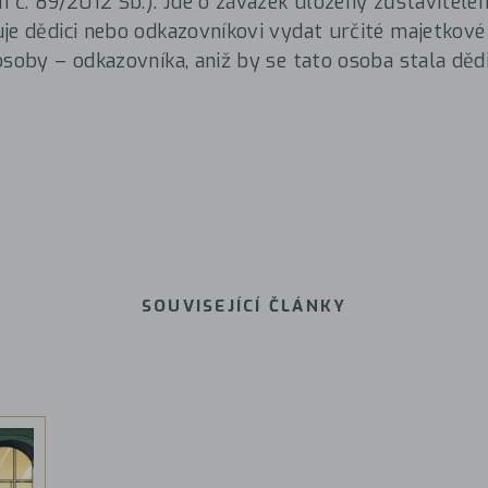
n č. 89/2012 Sb.). Jde o závazek uložený zůstavitelem
je dědici nebo odkazovníkovi vydat určité majetkové
osoby – odkazovníka, aniž by se tato osoba stala děd
SOUVISEJÍCÍ ČLÁNKY