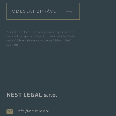
ODESLAT ZPRÁVU
* Odesláním formuláře souhlasím se zpracováním
osobních údajů pro účely obchodní nabídky. Vaše
osobní údaje dále neposkytujeme žádným třetím
stranám.
NEST LEGAL s.r.o.
info@nest.legal