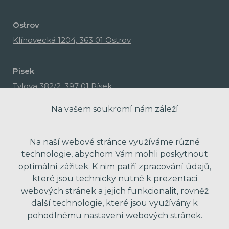
Ostrov
Klínovecká 1204, 363 01 Ostrov
Písek
Tylova 382/2, 397 01 Písek
Na vašem soukromí nám záleží
Na naší webové stránce využíváme různé
technologie, abychom Vám mohli poskytnout
optimální zážitek. K nim patří zpracování údajů,
které jsou technicky nutné k prezentaci
webových stránek a jejich funkcionalit, rovněž
další technologie, které jsou využívány k
pohodlnému nastavení webových stránek.
made with passion by Red Peppers