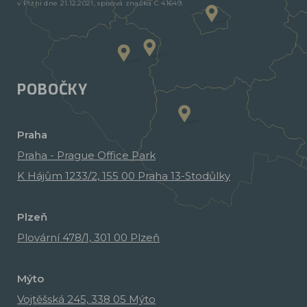
v Plzni dne 21.12.2021, spisová značka C 41649.
POBOČKY
Praha
Praha - Prague Office Park
K Hájům 1233/2, 155 00 Praha 13-Stodůlky
Plzeň
Plovární 478/1, 301 00 Plzeň
Mýto
Vojtěšská 245, 338 05 Mýto