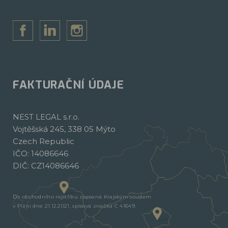
FAKTURAČNÍ ÚDAJE
NEST LEGAL s.r.o.
Vojtěšská 245, 338 05 Mýto
Czech Republic
IČO: 14086646
DIČ: CZ14086646
Do obchodního rejstříku zapsaná Krajským soudem
v Plzni dne 21.12.2021, spisová značka C 41649.