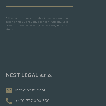
* Odesláním formuláře souhlasím se zpracováním
osobních údajů pro účely obchodní nabídky. Vaše
osobní údaje dále neposkytujeme žádným třetím
stranám.
NEST LEGAL s.r.o.
info@nest.legal
+420 737 090 330