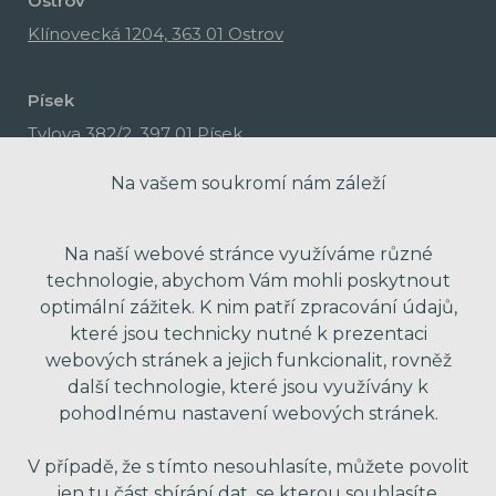
Ostrov
Klínovecká 1204, 363 01 Ostrov
Písek
Tylova 382/2, 397 01 Písek
Na vašem soukromí nám záleží
Na naší webové stránce využíváme různé
technologie, abychom Vám mohli poskytnout
optimální zážitek. K nim patří zpracování údajů,
které jsou technicky nutné k prezentaci
webových stránek a jejich funkcionalit, rovněž
další technologie, které jsou využívány k
pohodlnému nastavení webových stránek.
made with passion by Red Peppers
V případě, že s tímto nesouhlasíte, můžete povolit
jen tu část sbírání dat, se kterou souhlasíte.