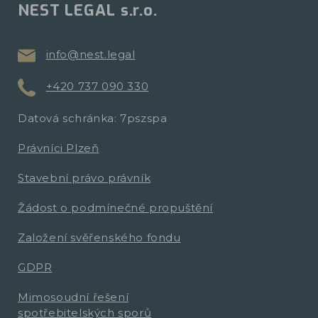
NEST LEGAL s.r.o.
info@nest.legal
+420 737 090 330
Datová schránka: 7pszspa
Právníci Plzeň
Stavební právo právník
Žádost o podmínečné propuštění
Založení svěřenského fondu
GDPR
Mimosoudní řešení
spotřebitelských sporů