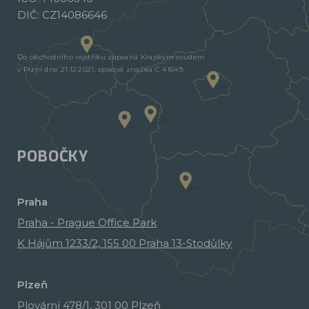
DIČ: CZ14086646
Do obchodního rejstříku zapsaná Krajským soudem
v Plzni dne 21.12.2021, spisová značka C 41649.
POBOČKY
Praha
Praha - Prague Office Park
K Hájům 1233/2, 155 00 Praha 13-Stodůlky
Plzeň
Plovární 478/1, 301 00 Plzeň