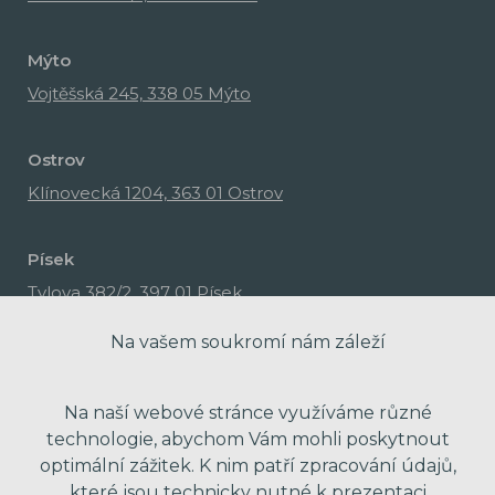
Mýto
Vojtěšská 245, 338 05 Mýto
Ostrov
Klínovecká 1204, 363 01 Ostrov
Písek
Tylova 382/2, 397 01 Písek
Na vašem soukromí nám záleží
Na naší webové stránce využíváme různé
technologie, abychom Vám mohli poskytnout
optimální zážitek. K nim patří zpracování údajů,
které jsou technicky nutné k prezentaci