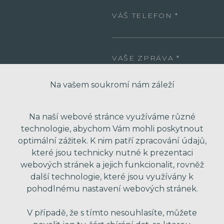
VÁŠ TELEFON
VAŠE ZPRÁVA
Na vašem soukromí nám záleží
Na naší webové stránce využíváme různé
technologie, abychom Vám mohli poskytnout
optimální zážitek. K nim patří zpracování údajů,
které jsou technicky nutné k prezentaci
webových stránek a jejich funkcionalit, rovněž
* Odesláním formuláře souhlasím se zpra
další technologie, které jsou využívány k
obchodní nabídky. Vaše osobní údaje dál
pohodlnému nastavení webových stránek.
V případě, že s tímto nesouhlasíte, můžete