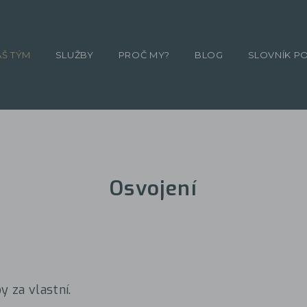
ÁŠ TÝM
SLUŽBY
PROČ MY?
BLOG
SLOVNÍK P
Osvojení
by za vlastní.