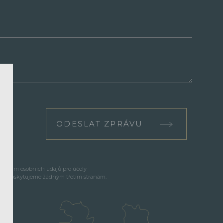
ODESLAT ZPRÁVU
cováním osobních údajů pro účely
e neposkytujeme žádným třetím stranám.