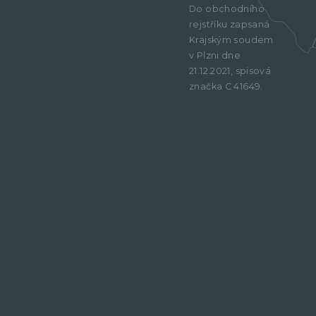
Do obchodního
rejstříku zapsaná
Krajským soudem
v Plzni dne
21.12.2021, spisová
značka C 41649.