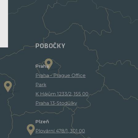
POBOČKY
Praha
Praha - Prague Office
Park
K Hájům 1233/2, 155 00
Praha 13-Stodůlky
Plzeň
Plovární 478/1, 301 00