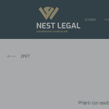
O NÁS
N
ZPĚT
Přijetí cizí oso