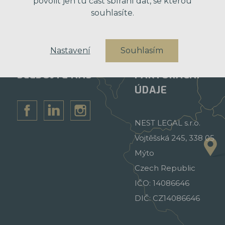
povolit jen tu část sbírání dat, se kterou
souhlasíte.
Nastavení
Souhlasím
SLEDUJTE NÁS
FAKTURAČNÍ
ÚDAJE
NEST LEGAL s.r.o.
Vojtěšská 245, 338 05
Mýto
Czech Republic
IČO: 14086646
DIČ: CZ14086646