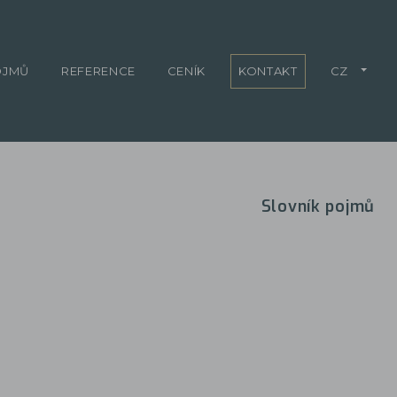
OJMŮ
REFERENCE
CENÍK
KONTAKT
CZ
Slovník pojmů