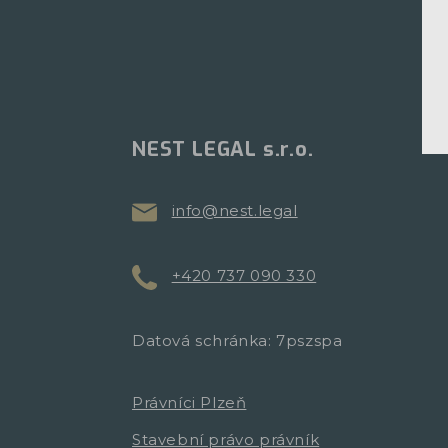
NEST LEGAL s.r.o.
info@nest.legal
+420 737 090 330
Datová schránka: 7pszspa
Právníci Plzeň
Stavební právo právník