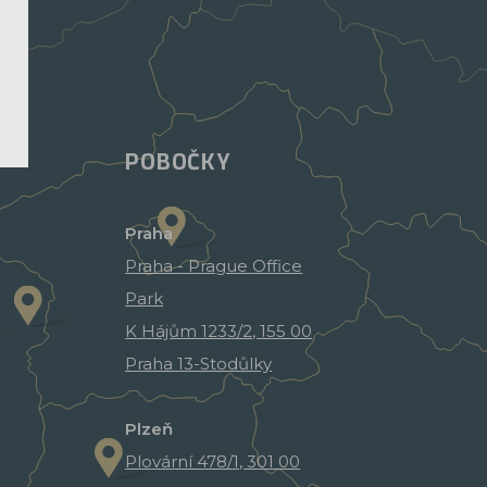
POBOČKY
Praha
Praha - Prague Office
Park
K Hájům 1233/2, 155 00
Praha 13-Stodůlky
Plzeň
Plovární 478/1, 301 00