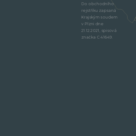
Do obchodního
rejstříku zapsaná
Krajským soudem
v Plzni dne
21.12.2021, spisová
značka C 41649.