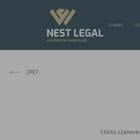
O NÁS
N
ZPĚT
Lhůta stanoven