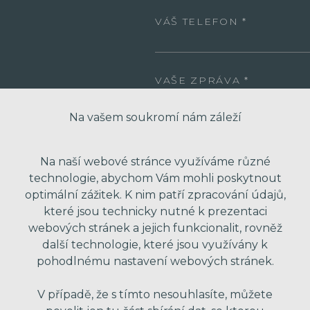
VÁŠ TELEFON
VAŠE ZPRÁVA
Na vašem soukromí nám záleží
Na naší webové stránce využíváme různé
technologie, abychom Vám mohli poskytnout
optimální zážitek. K nim patří zpracování údajů,
které jsou technicky nutné k prezentaci
webových stránek a jejich funkcionalit, rovněž
* Odesláním formuláře souhlasím se zpra
další technologie, které jsou využívány k
obchodní nabídky. Vaše osobní údaje dál
pohodlnému nastavení webových stránek.
V případě, že s tímto nesouhlasíte, můžete