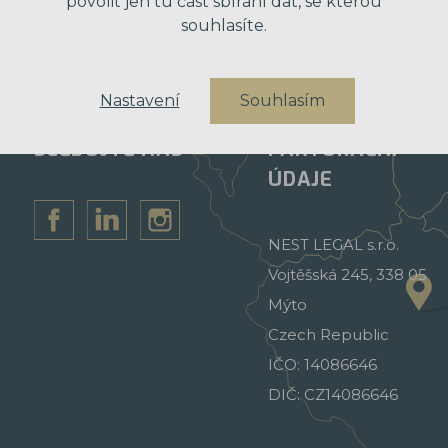
povolit jen tu část sbírání dat, se kterou
souhlasíte.
Nastavení
Souhlasím
SLEDUJTE NÁS
FAKTURAČNÍ
ÚDAJE
NEST LEGAL s.r.o.
Vojtěšská 245, 338 05
Mýto
Czech Republic
IČO: 14086646
DIČ: CZ14086646