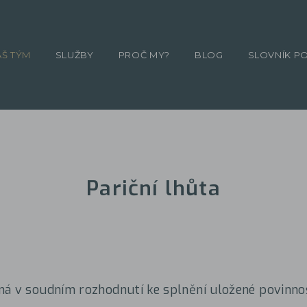
ÁŠ TÝM
SLUŽBY
PROČ MY?
BLOG
SLOVNÍK P
Pariční lhůta
á v soudním rozhodnutí ke splnění uložené povinnos