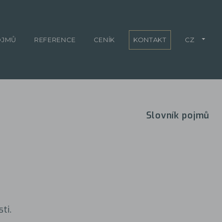
OJMŮ
REFERENCE
CENÍK
KONTAKT
CZ
Slovník pojmů
ti.