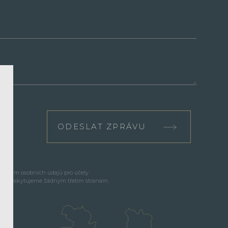
ODESLAT ZPRÁVU
cováním osobních údajů pro účely
e neposkytujeme žádným třetím stranám.