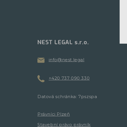
NEST LEGAL s.r.o.
info@nest.legal
+420 737 090 330
Datová schránka: 7pszspa
Právníci Plzeň
Stavební právo právník