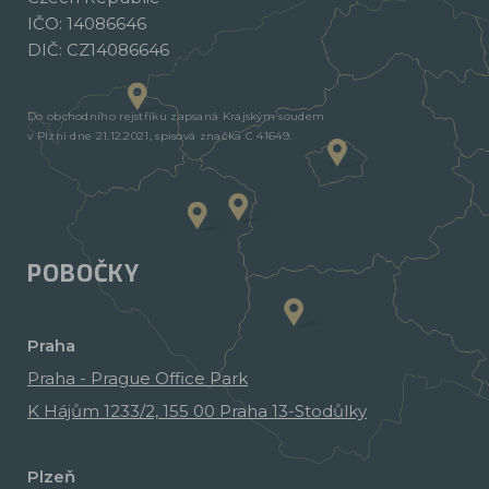
IČO: 14086646
DIČ: CZ14086646
Do obchodního rejstříku zapsaná Krajským soudem
v Plzni dne 21.12.2021, spisová značka C 41649.
POBOČKY
Praha
Praha - Prague Office Park
K Hájům 1233/2, 155 00 Praha 13-Stodůlky
Plzeň