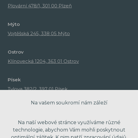
Plovární 478/1, 301 00 Plzeň
Mýto
Vojtěšská 245, 338 05 Mýto
Ostrov
Klínovecká 1204, 363 01 Ostrov
Písek
Tylova 382/2, 397 01 Písek
Na vašem soukromí nám záleží
Na naší webové stránce využíváme různé
technologie, abychom Vám mohli poskytnout
optimální zážitek. K nim patří zpracování údajů,