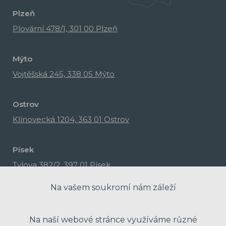
Plzeň
Plovární 478/1, 301 00 Plzeň
Mýto
Vojtěšská 245, 338 05 Mýto
Ostrov
Klínovecká 1204, 363 01 Ostrov
Písek
Tylova 382/2, 397 01 Písek
Na vašem soukromí nám záleží
Na naší webové stránce využíváme různé