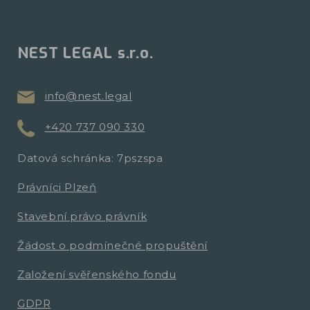
NEST LEGAL s.r.o.
info@nest.legal
+420 737 090 330
Datová schránka: 7pszspa
Právníci Plzeň
Stavební právo právník
Žádost o podmínečné propuštění
Založení svěřenského fondu
GDPR