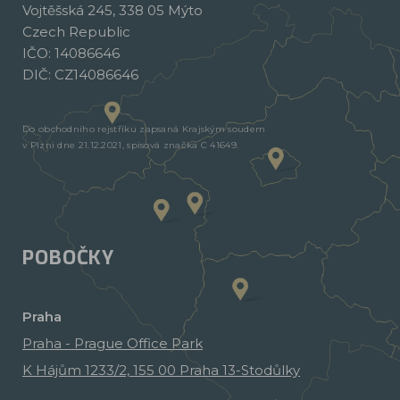
Vojtěšská 245, 338 05 Mýto
Czech Republic
IČO: 14086646
DIČ: CZ14086646
Do obchodního rejstříku zapsaná Krajským soudem
v Plzni dne 21.12.2021, spisová značka C 41649.
POBOČKY
Praha
Praha - Prague Office Park
K Hájům 1233/2, 155 00 Praha 13-Stodůlky