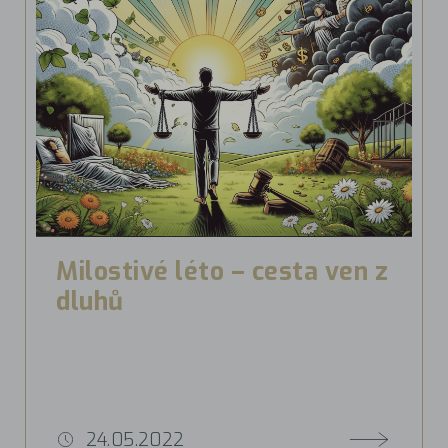
Milostivé léto – cesta ven z
dluhů
24.05.2022