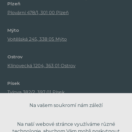
Plzeň
Plovární 478/1, 301 00 Plzeň
Mýto
Vojtěšská 245, 338 05 Mýto
Ostrov
Klínovecká 1204, 363 01 Ostrov
Písek
Tylova 382/2, 397 01 Písek
Na vašem soukromí nám záleží
Na naší webové stránce využíváme různé
technologie, abychom Vám mohli poskytnout