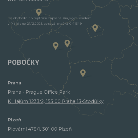
Do obchodního rejstříku zapsaná Krajským soudem
v Plzni dne 21.12.2021, spisová značka C 41649.
POBOČKY
Praha
Praha - Prague Office Park
K Hájům 1233/2, 155 00 Praha 13-Stodůlky
Plzeň
Plovární 478/1, 301 00 Plzeň