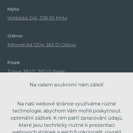
Mýto
Vojtěšská 245, 338 05 Mýto
Ostrov
Klínovecká 1204, 363 01 Ostrov
Písek
Tylova 382/2, 397 01 Písek
Na vašem soukromí nám záleží
Na naší webové stránce využíváme různé
technologie, abychom Vám mohli poskytnout
optimální zážitek. K nim patří zpracování údajů,
které jsou technicky nutné k prezentaci
webových stránek a jejich funkcionalit, rovněž