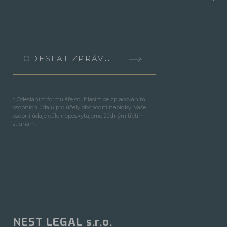
ODESLAT ZPRÁVU
* Odesláním formuláře souhlasím se zpracováním
osobních údajů pro účely obchodní nabídky. Vaše
osobní údaje dále neposkytujeme žádným třetím
stranám.
NEST LEGAL s.r.o.