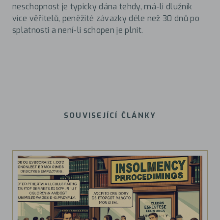
neschopnost je typicky dána tehdy, má-li dlužník
více věřitelů, peněžité závazky déle než 30 dnů po
splatnosti a není-li schopen je plnit.
SOUVISEJÍCÍ ČLÁNKY