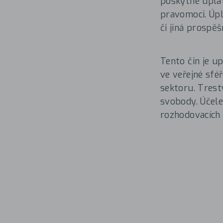
poskytne úplat
pravomoci. Úpl
či jiná prospě
Tento čin je u
ve veřejné sfé
sektoru. Trest
svobody. Účele
rozhodovacích 