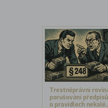
Trestněprávní rovin
porušování předpis
o pravidlech nekalé..