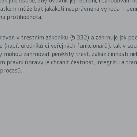
ek jiné osobě, aby ovlivnil její jednání, rozhodování 
atkem může být jakákoli neoprávněná výhoda – peníz
šná protihodnota.
praven v trestním zákoníku (§ 332) a zahrnuje jak po
ře (např. úředníků či veřejných funkcionářů), tak v 
y mohou zahrnovat peněžitý trest, zákaz činnosti ne
m právní úpravy je chránit čestnost, integritu a tr
procesů.