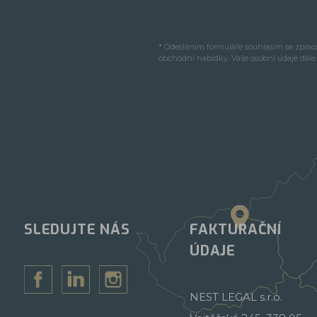
* Odesláním formuláře souhlasím se zpra
obchodní nabídky. Vaše osobní údaje dál
SLEDUJTE NÁS
FAKTURAČNÍ
ÚDAJE
NEST LEGAL s.r.o.