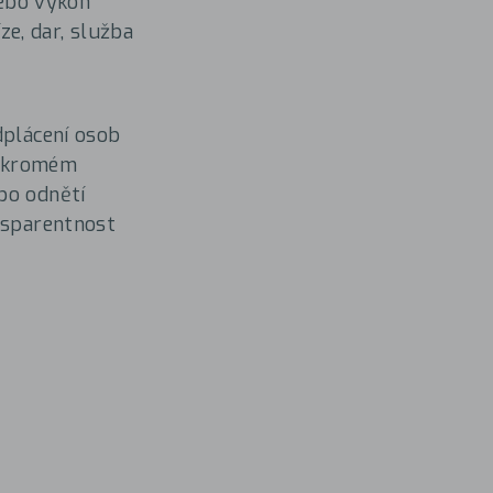
nebo výkon
e, dar, služba
dplácení osob
soukromém
bo odnětí
ansparentnost