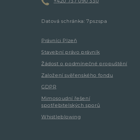
+420 737 090 330
Datová schránka: 7pszspa
Právníci Plzeň
Stavební právo právník
Žádost o podmínečné propuštění
Založení svěřenského fondu
GDPR
Mimosoudní řešení
spotřebitelských sporů
Whistleblowing