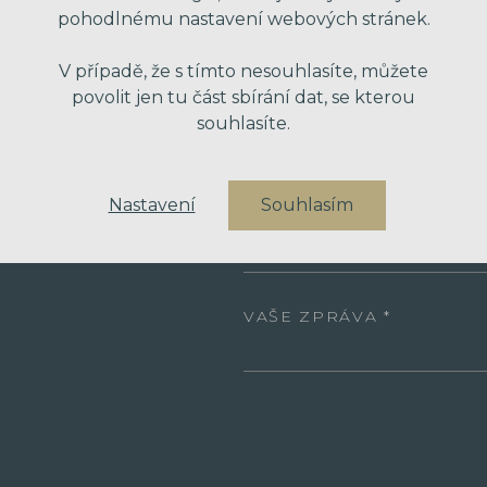
pohodlnému nastavení webových stránek.
VAŠE JMÉNO
V případě, že s tímto nesouhlasíte, můžete
povolit jen tu část sbírání dat, se kterou
souhlasíte.
VÁŠ EMAIL
Nastavení
Souhlasím
VÁŠ TELEFON
VAŠE ZPRÁVA