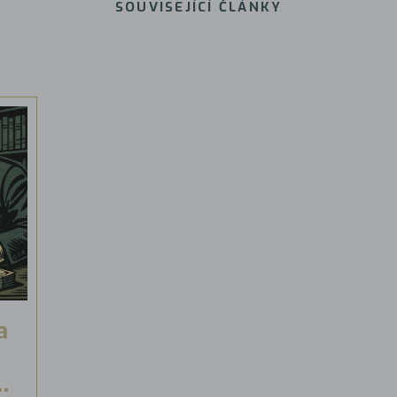
SOUVISEJÍCÍ ČLÁNKY
a
ů
.