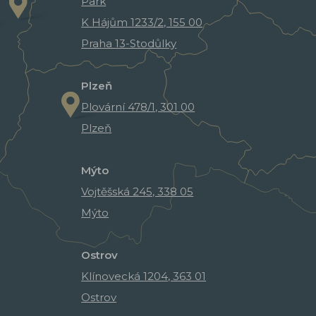
Park
K Hájům 1233/2, 155 00
Praha 13-Stodůlky
Plzeň
Plovární 478/1, 301 00
Plzeň
Mýto
Vojtěšská 245, 338 05
Mýto
Ostrov
Klínovecká 1204, 363 01
Ostrov