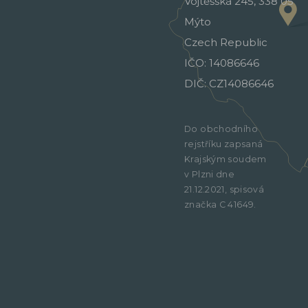
Vojtěšská 245, 338 05
Mýto
Czech Republic
IČO: 14086646
DIČ: CZ14086646
Do obchodního
rejstříku zapsaná
Krajským soudem
v Plzni dne
21.12.2021, spisová
značka C 41649.