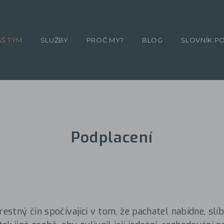
ÁŠ TÝM
SLUŽBY
PROČ MY?
BLOG
SLOVNÍK P
Podplacení
restný čin spočívající v tom, že pachatel nabídne, slí