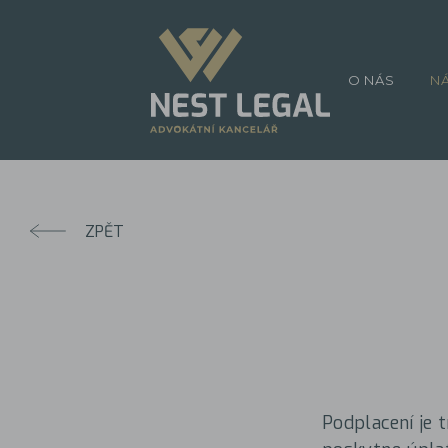
O NÁS
N
ZPĚT
Podplacení je t