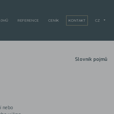
OJMŮ
REFERENCE
CENÍK
KONTAKT
CZ
Slovník pojmů
bí nebo