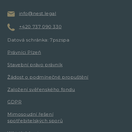
info@nest.legal
+420 737 090 330
Datová schránka: 7pszspa
Právníci Plzeň
Stavební právo právník
Žádost o podmínečné propuštění
Založení svěřenského fondu
GDPR
Mimosoudní řešení
spotřebitelských sporů