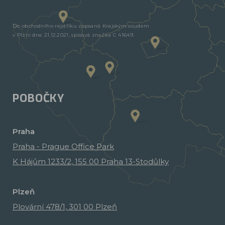
Do obchodního rejstříku zapsaná Krajským soudem
v Plzni dne 21.12.2021, spisová značka C 41649.
POBOČKY
Praha
Praha - Prague Office Park
K Hájům 1233/2, 155 00 Praha 13-Stodůlky
Plzeň
Plovární 478/1, 301 00 Plzeň