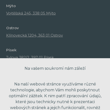
Mýto
Vojtěšská 245, 338 05 Mýto
Ostrov
Klínovecká 1204, 363 01 Ostrov
Písek
Tylova 382/2, 397 01 Písek
Na vašem soukromí nám záleží
Na naší webové stránce využíváme různé
technologie, abychom Vám mohli poskytnout
optimální zážitek. K nim patří zpracování údajů,
které jsou technicky nutné k prezentaci
webových stránek a jejich funkcionalit, rovněž