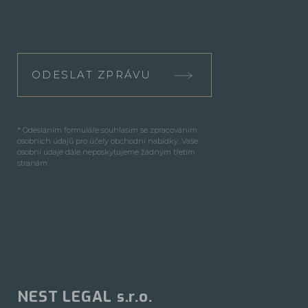
ODESLAT ZPRÁVU
* Odesláním formuláře souhlasím se zpracováním
osobních údajů pro účely obchodní nabídky. Vaše
osobní údaje dále neposkytujeme žádným třetím
stranám.
NEST LEGAL s.r.o.