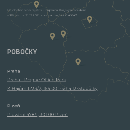
Do obchodního rejstříku zapsaná Krajským soudem
v Plzni dne 21.12.2021, spisová značka C 41649.
POBOČKY
Praha
Praha - Prague Office Park
K Hájům 1233/2, 155 00 Praha 13-Stodůlky
Plzeň
Plovární 478/1, 301 00 Plzeň