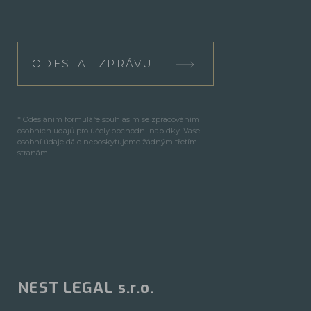
ODESLAT ZPRÁVU
* Odesláním formuláře souhlasím se zpracováním
osobních údajů pro účely obchodní nabídky. Vaše
osobní údaje dále neposkytujeme žádným třetím
stranám.
NEST LEGAL s.r.o.