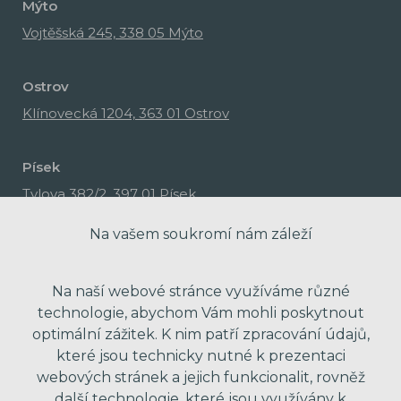
Mýto
Vojtěšská 245, 338 05 Mýto
Ostrov
Klínovecká 1204, 363 01 Ostrov
Písek
Tylova 382/2, 397 01 Písek
Na vašem soukromí nám záleží
Na naší webové stránce využíváme různé
technologie, abychom Vám mohli poskytnout
optimální zážitek. K nim patří zpracování údajů,
které jsou technicky nutné k prezentaci
webových stránek a jejich funkcionalit, rovněž
další technologie, které jsou využívány k