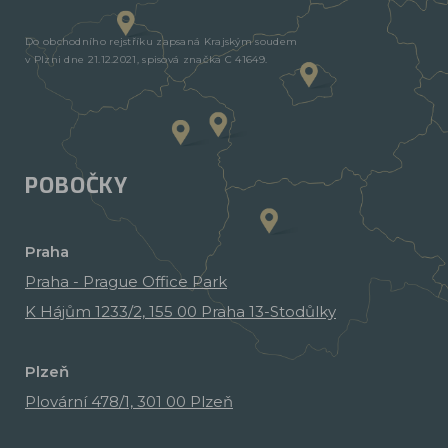
Do obchodního rejstříku zapsaná Krajským soudem
v Plzni dne 21.12.2021, spisová značka C 41649.
POBOČKY
Praha
Praha - Prague Office Park
K Hájům 1233/2, 155 00 Praha 13-Stodůlky
Plzeň
Plovární 478/1, 301 00 Plzeň