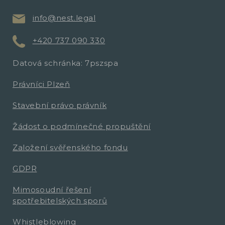
info@nest.legal
+420 737 090 330
Datová schránka: 7pszspa
Právníci Plzeň
Stavební právo právník
Žádost o podmínečné propuštění
Založení svěřenského fondu
GDPR
Mimosoudní řešení
spotřebitelských sporů
Whistleblowing