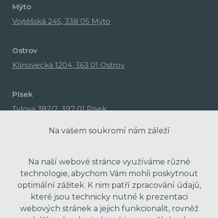
Mýto
Vojtěšská 245, 338 05 Mýto
Ostrov
Klínovecká 1204, 363 01 Ostrov
Písek
Tylova 382/2, 397 01 Písek
Na vašem soukromí nám záleží
Na naší webové stránce využíváme různé
technologie, abychom Vám mohli poskytnout
optimální zážitek. K nim patří zpracování údajů,
které jsou technicky nutné k prezentaci
webových stránek a jejich funkcionalit, rovněž