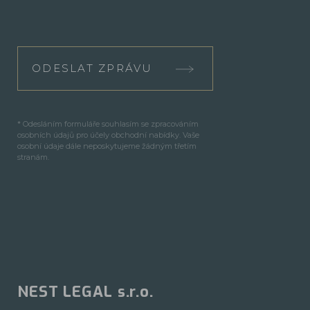
ODESLAT ZPRÁVU
* Odesláním formuláře souhlasím se zpracováním
osobních údajů pro účely obchodní nabídky. Vaše
osobní údaje dále neposkytujeme žádným třetím
stranám.
NEST LEGAL s.r.o.