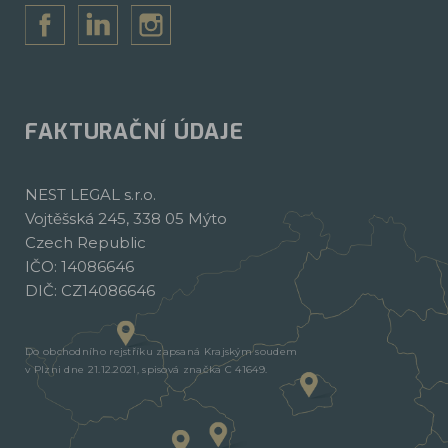
FAKTURAČNÍ ÚDAJE
NEST LEGAL s.r.o.
Vojtěšská 245, 338 05 Mýto
Czech Republic
IČO: 14086646
DIČ: CZ14086646
Do obchodního rejstříku zapsaná Krajským soudem
v Plzni dne 21.12.2021, spisová značka C 41649.