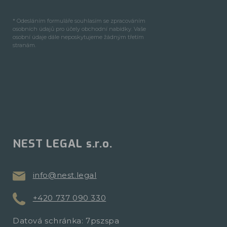
* Odesláním formuláře souhlasím se zpracováním
osobních údajů pro účely obchodní nabídky. Vaše
osobní údaje dále neposkytujeme žádným třetím
stranám.
NEST LEGAL s.r.o.
info@nest.legal
+420 737 090 330
Datová schránka: 7pszspa