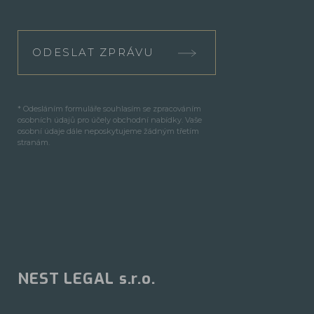
ODESLAT ZPRÁVU
* Odesláním formuláře souhlasím se zpracováním
osobních údajů pro účely obchodní nabídky. Vaše
osobní údaje dále neposkytujeme žádným třetím
stranám.
NEST LEGAL s.r.o.