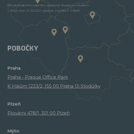
Do obchodního rejstříku zapsaná Krajským soudem
v Plzni dne 21.12.2021, spisová značka C 41649.
POBOČKY
Praha
Praha - Prague Office Park
K Hájům 1233/2, 155 00 Praha 13-Stodůlky
Plzeň
Plovární 478/1, 301 00 Plzeň
Mýto