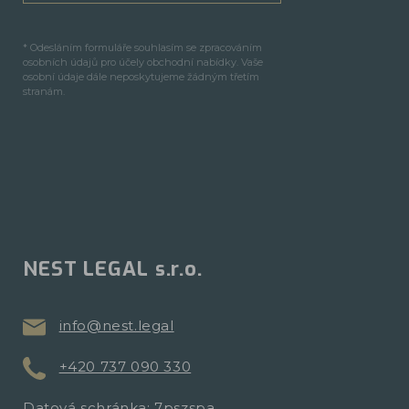
* Odesláním formuláře souhlasím se zpracováním
osobních údajů pro účely obchodní nabídky. Vaše
osobní údaje dále neposkytujeme žádným třetím
stranám.
NEST LEGAL s.r.o.
info@nest.legal
+420 737 090 330
Datová schránka: 7pszspa