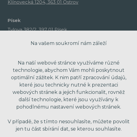
Klínovecká 1204, 363 01 Ostrov
Písek
Tylova 382/2, 397 01 Písek
Na vašem soukromí nám záleží
Na naší webové stránce využíváme různé
technologie, abychom Vám mohli poskytnout
optimální zážitek. K nim patří zpracování údajů,
které jsou technicky nutné k prezentaci
webových stránek a jejich funkcionalit, rovněž
další technologie, které jsou využívány k
pohodlnému nastavení webových stránek.
made with passion by Red Peppers
V případě, že s tímto nesouhlasíte, můžete povolit
jen tu část sbírání dat, se kterou souhlasíte.