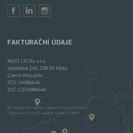
FAKTURAČNÍ ÚDAJE
NEST LEGAL s.r.o.
Vojtěšská 245, 338 05 Mýto
Czech Republic
IČO: 14086646
DIČ: CZ14086646
Do obchodního rejstříku zapsaná Krajským soudem
v Plzni dne 21.12.2021, spisová značka C 41649.