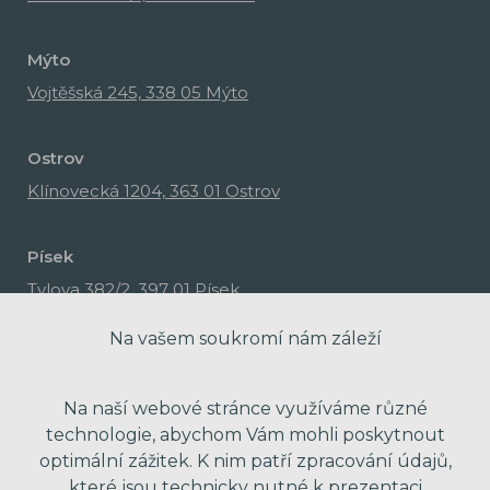
Mýto
Vojtěšská 245, 338 05 Mýto
Ostrov
Klínovecká 1204, 363 01 Ostrov
Písek
Tylova 382/2, 397 01 Písek
Na vašem soukromí nám záleží
Na naší webové stránce využíváme různé
technologie, abychom Vám mohli poskytnout
optimální zážitek. K nim patří zpracování údajů,
které jsou technicky nutné k prezentaci