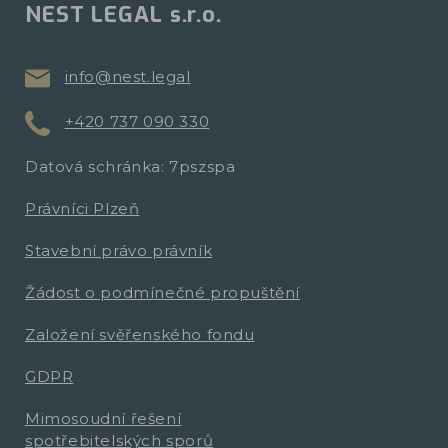
NEST LEGAL s.r.o.
info@nest.legal
+420 737 090 330
Datová schránka: 7pszspa
Právníci Plzeň
Stavební právo právník
Žádost o podmínečné propuštění
Založení svěřenského fondu
GDPR
Mimosoudní řešení
spotřebitelských sporů