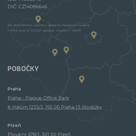
DIČ: CZ14086646
Do obchodního rejstříku zapsaná Krajským soudem
v Plzni dne 21.12.2021, spisová značka C 41649.
POBOČKY
Praha
Praha - Prague Office Park
K Hájům 1233/2, 155 00 Praha 13-Stodůlky
Plzeň
Plovární 478/1, 301 00 Plzeň