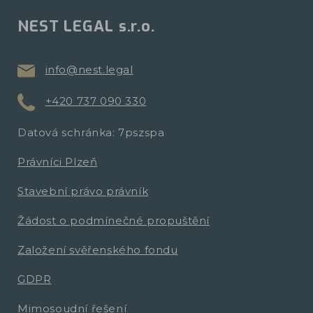
NEST LEGAL s.r.o.
info@nest.legal
+420 737 090 330
Datová schránka: 7pszspa
Právníci Plzeň
Stavební právo právník
Žádost o podmínečné propuštění
Založení svěřenského fondu
GDPR
Mimosoudní řešení