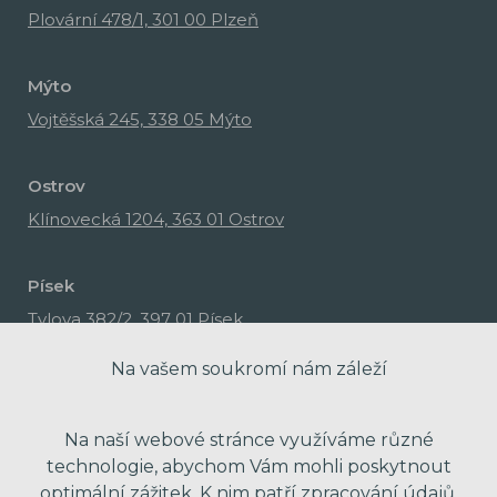
Plovární 478/1, 301 00 Plzeň
Mýto
Vojtěšská 245, 338 05 Mýto
Ostrov
Klínovecká 1204, 363 01 Ostrov
Písek
Tylova 382/2, 397 01 Písek
Na vašem soukromí nám záleží
Na naší webové stránce využíváme různé
technologie, abychom Vám mohli poskytnout
optimální zážitek. K nim patří zpracování údajů,