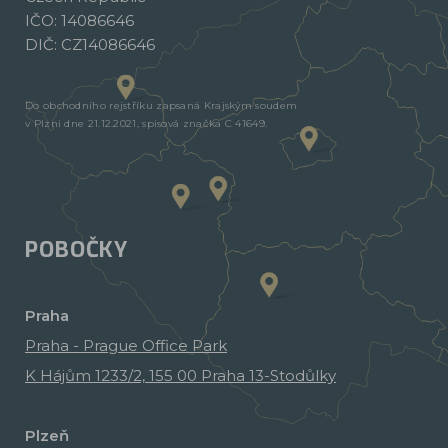
IČO: 14086646
DIČ: CZ14086646
Do obchodního rejstříku zapsaná Krajským soudem
v Plzni dne 21.12.2021, spisová značka C 41649.
POBOČKY
Praha
Praha - Prague Office Park
K Hájům 1233/2, 155 00 Praha 13-Stodůlky
Plzeň